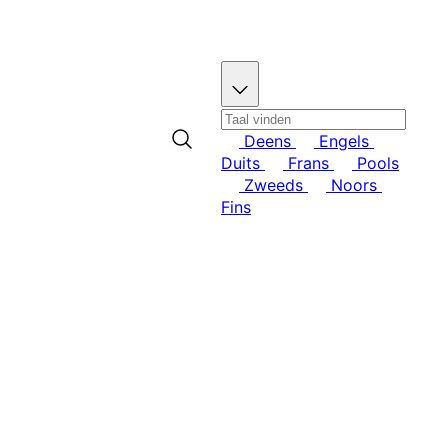
m
c
o
n
t
a
c
Deens
Engels
t
Duits
Frans
Pools
m
Zweeds
Noors
e
Fins
t
o
n
s
o
p