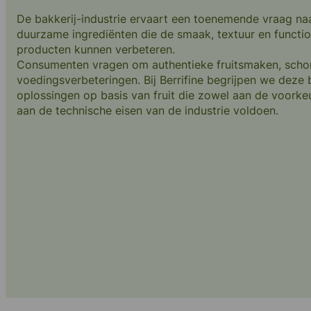
Innovatie
De bakkerij-industrie ervaart een toenemende vraag naar
Toeleveringsk
duurzame ingrediënten die de smaak, textuur en functio
producten kunnen verbeteren.
Ons verhaal
Consumenten vragen om authentieke fruitsmaken, schone
voedingsverbeteringen. Bij Berrifine begrijpen we deze
oplossingen op basis van fruit die zowel aan de voork
aan de technische eisen van de industrie voldoen.
(+45) 57 67 50 05
info@berrifine.com