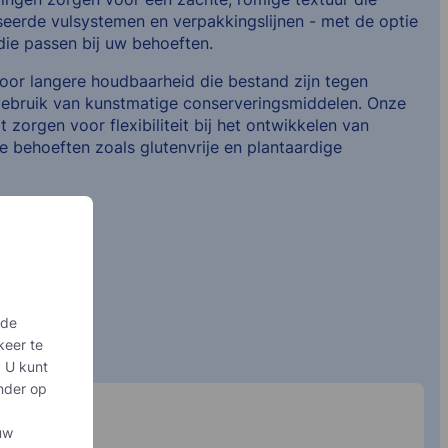
eerde vulsystemen en verpakkingslijnen - met de optie
ie passen bij uw behoeften.
or langere houdbaarheid die bestand zijn tegen
gebruik van kunstmatige conserveringsmiddelen. Onze
t zorgen voor flexibiliteit bij het ontwikkelen van
e behoeften zoals glutenvrije en plantaardige
rde
keer te
. U kunt
onder op
uw