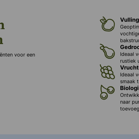
n
Vulling
Geoptim
n
vochtig
bakstruc
Gedroo
Ideaal 
iënten voor een
rustiek 
Vrucht
Ideaal v
smaak t
Biolog
Ontwikk
naar pu
toevoeg