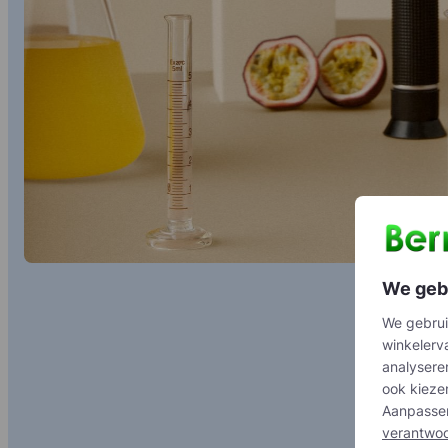
We geb
We gebrui
winkelerv
analyseren
ook kieze
Aanpassen
verantwoo