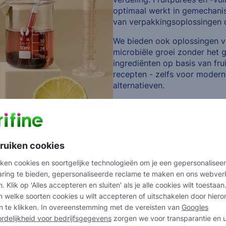
optimaal werkt in gemechanis
van verpakkingsoplossingen d
We bieden ook oplossingen vo
microbiële groei zonder het 
ingrediënten op basis van frui
recepten - zelfs voor modern
alternatieven.
ruiken cookies
ken cookies en soortgelijke technologieën om je een gepersonalisee
aring te bieden, gepersonaliseerde reclame te maken en ons webver
. Klik op 'Alles accepteren en sluiten' als je alle cookies wilt toestaan
n welke soorten cookies u wilt accepteren of uitschakelen door hier
 te klikken. In overeenstemming met de vereisten van
Googles
rdelijkheid voor bedrijfsgegevens
zorgen we voor transparantie en 