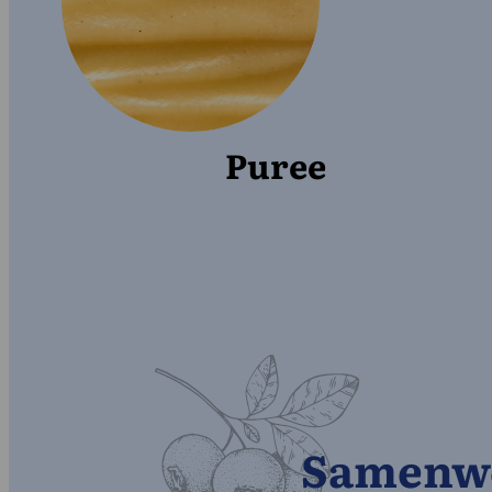
Puree
Samenwe