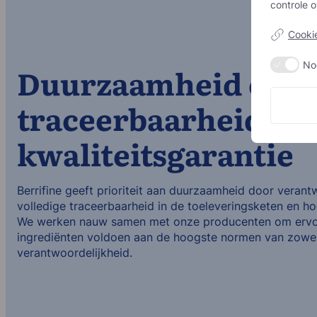
controle 
Cookie
No
Duurzaamheid en
traceerbaarheid als
kwaliteitsgarantie
Berrifine geeft prioriteit aan duurzaamheid door verantw
volledige traceerbaarheid in de toeleveringsketen en h
We werken nauw samen met onze producenten om ervoo
ingrediënten voldoen aan de hoogste normen van zowel 
verantwoordelijkheid.