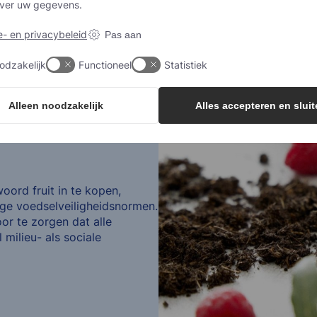
over uw gegevens.
- en privacybeleid
Pas aan
odzakelijk
Functioneel
Statistiek
Alleen noodzakelijk
Alles accepteren en slui
oord fruit in te kopen,
oge voedselveiligheidsnormen.
r te zorgen dat alle
milieu- als sociale