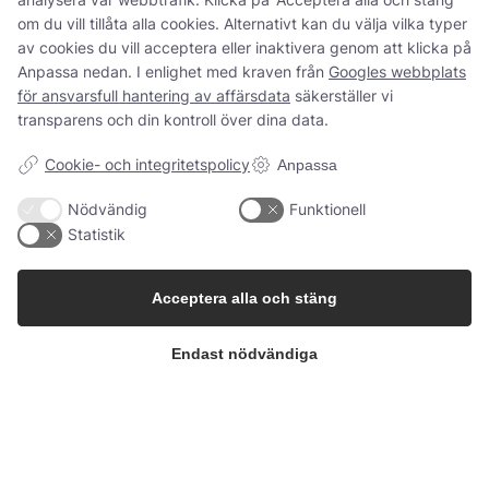
om du vill tillåta alla cookies. Alternativt kan du välja vilka typer
av cookies du vill acceptera eller inaktivera genom att klicka på
Anpassa nedan. I enlighet med kraven från
Googles webbplats
för ansvarsfull hantering av affärsdata
säkerställer vi
transparens och din kontroll över dina data.
Cookie- och integritetspolicy
Anpassa
Tillsammans skapar vi
Nödvändig
Funktionell
Statistik
fruktbara lösningar
Acceptera alla och stäng
Kontakta oss
Endast nödvändiga