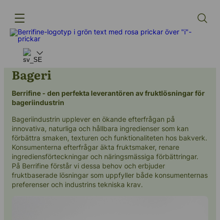
Bageri
Berrifine - den perfekta leverantören av fruktlösningar för
Produkter
bageriindustrin
Innovation
Bageriindustrin upplever en ökande efterfrågan på
innovativa, naturliga och hållbara ingredienser som kan
Leverantörskedjan
förbättra smaken, texturen och funktionaliteten hos bakverk.
Konsumenterna efterfrågar äkta fruktsmaker, renare
Vår berättelse
ingrediensförteckningar och näringsmässiga förbättringar.
På Berrifine förstår vi dessa behov och erbjuder
fruktbaserade lösningar som uppfyller både konsumenternas
preferenser och industrins tekniska krav.
(+45) 57 67 50 05