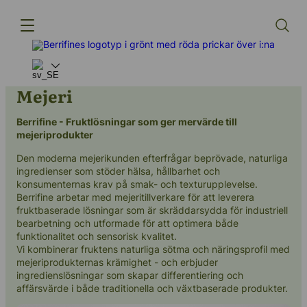
Mejeri
Berrifine - Fruktlösningar som ger mervärde till
Produkter
mejeriprodukter
Innovation
Den moderna mejerikunden efterfrågar beprövade, naturliga
ingredienser som stöder hälsa, hållbarhet och
Leverantörskedjan
konsumenternas krav på smak- och texturupplevelse.
Berrifine arbetar med mejeritillverkare för att leverera
Vår berättelse
fruktbaserade lösningar som är skräddarsydda för industriell
bearbetning och utformade för att optimera både
funktionalitet och sensorisk kvalitet.
Vi kombinerar fruktens naturliga sötma och näringsprofil med
mejeriprodukternas krämighet - och erbjuder
ingredienslösningar som skapar differentiering och
affärsvärde i både traditionella och växtbaserade produkter.
(+45) 57 67 50 05
info@berrifine.com