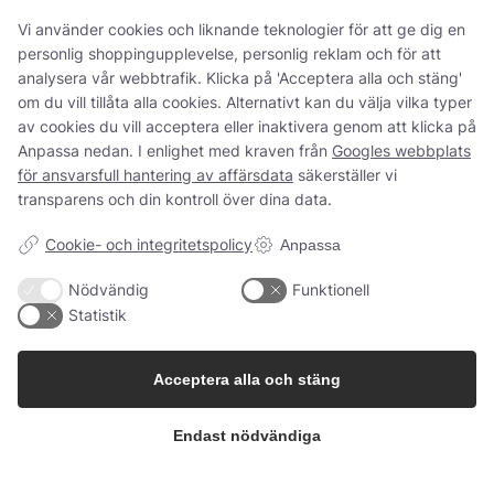
Kontakta oss
Vi använder cookies och liknande teknologier för att ge dig en
personlig shoppingupplevelse, personlig reklam och för att
analysera vår webbtrafik. Klicka på 'Acceptera alla och stäng'
om du vill tillåta alla cookies. Alternativt kan du välja vilka typer
av cookies du vill acceptera eller inaktivera genom att klicka på
Anpassa nedan. I enlighet med kraven från
Googles webbplats
för ansvarsfull hantering av affärsdata
säkerställer vi
transparens och din kontroll över dina data.
Tillsammans skapar vi
Cookie- och integritetspolicy
Anpassa
fruktbara lösningar
Nödvändig
Funktionell
Statistik
Kontakta oss
Acceptera alla och stäng
Endast nödvändiga