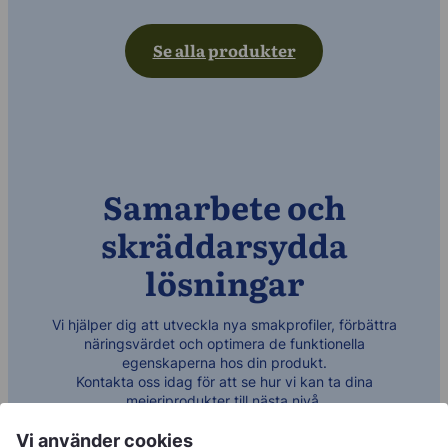
Se alla produkter
Samarbete och
skräddarsydda
lösningar
Vi hjälper dig att utveckla nya smakprofiler, förbättra
näringsvärdet och optimera de funktionella
egenskaperna hos din produkt.
Kontakta oss idag för att se hur vi kan ta dina
mejeriprodukter till nästa nivå.
Vi använder cookies