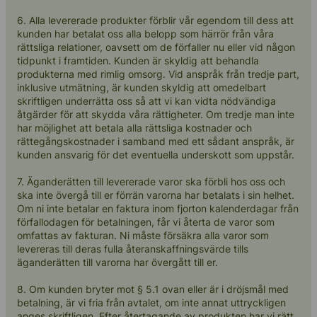
6. Alla levererade produkter förblir vår egendom till dess att
kunden har betalat oss alla belopp som härrör från våra
rättsliga relationer, oavsett om de förfaller nu eller vid någon
tidpunkt i framtiden. Kunden är skyldig att behandla
produkterna med rimlig omsorg. Vid anspråk från tredje part,
inklusive utmätning, är kunden skyldig att omedelbart
skriftligen underrätta oss så att vi kan vidta nödvändiga
åtgärder för att skydda våra rättigheter. Om tredje man inte
har möjlighet att betala alla rättsliga kostnader och
rättegångskostnader i samband med ett sådant anspråk, är
kunden ansvarig för det eventuella underskott som uppstår.
7. Äganderätten till levererade varor ska förbli hos oss och
ska inte övergå till er förrän varorna har betalats i sin helhet.
Om ni inte betalar en faktura inom fjorton kalenderdagar från
förfallodagen för betalningen, får vi återta de varor som
omfattas av fakturan. Ni måste försäkra alla varor som
levereras till deras fulla återanskaffningsvärde tills
äganderätten till varorna har övergått till er.
8. Om kunden bryter mot § 5.1 ovan eller är i dröjsmål med
betalning, är vi fria från avtalet, om inte annat uttryckligen
anges skriftligen. Efter återtagande av produkten har vi rätt