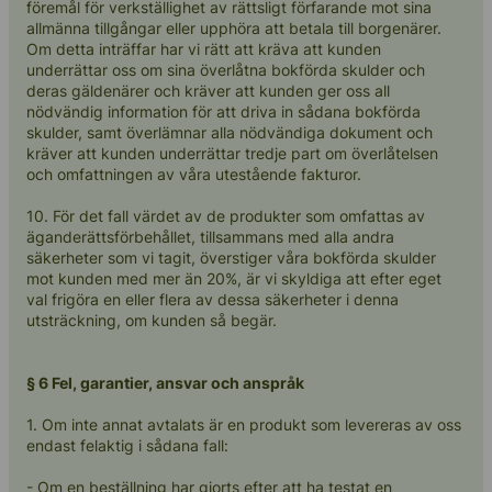
föremål för verkställighet av rättsligt förfarande mot sina
allmänna tillgångar eller upphöra att betala till borgenärer.
Om detta inträffar har vi rätt att kräva att kunden
underrättar oss om sina överlåtna bokförda skulder och
deras gäldenärer och kräver att kunden ger oss all
nödvändig information för att driva in sådana bokförda
skulder, samt överlämnar alla nödvändiga dokument och
kräver att kunden underrättar tredje part om överlåtelsen
och omfattningen av våra utestående fakturor.
10. För det fall värdet av de produkter som omfattas av
äganderättsförbehållet, tillsammans med alla andra
säkerheter som vi tagit, överstiger våra bokförda skulder
mot kunden med mer än 20%, är vi skyldiga att efter eget
val frigöra en eller flera av dessa säkerheter i denna
utsträckning, om kunden så begär.
§ 6 Fel, garantier, ansvar och anspråk
1. Om inte annat avtalats är en produkt som levereras av oss
endast felaktig i sådana fall:
- Om en beställning har gjorts efter att ha testat en