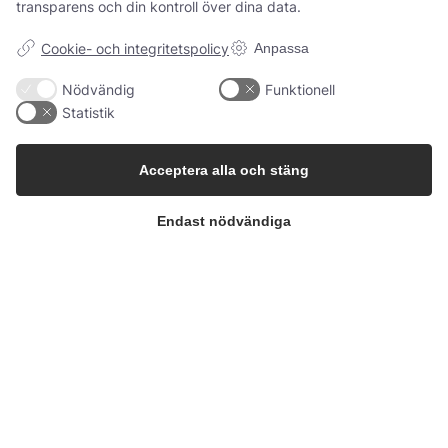
majeure skall omfatta alla oförutsägbara omständigheter
transparens och din kontroll över dina data.
som inte ligger inom vårt ansvarsområde och som leder till
att leverans antingen blir tillfälligt omöjlig eller orimligt svår
Cookie- och integritetspolicy
Anpassa
att uppnå. Som exempel kan nämnas försening hos våra
tilltänkta leverantörer, arbetskonflikt, administrativa åtgärder,
Nödvändig
Funktionell
energibrist och råvarubrist, väsentligt driftavbrott där
Statistik
orsaken antingen är förstörelse av verksamheten i dess
helhet eller av viktiga sektorer eller förlust av väsentlig
produktionsanläggning eller allvarliga transportavbrott t.ex.
Acceptera alla och stäng
genom vägspärrar, arbetskonflikt inom transportbranschen,
energibrist eller körförbud. Om någon av dessa händelser
pågår under en period som överstiger fyra månader har vi
Endast nödvändiga
rätt att säga upp detta avtal. På begäran av kunden vid
utgången av denna period är vi skyldiga att förklara om vi
ska säga upp avtalet eller leverera.
Tillsammans skapar vi
fruktbara lösningar