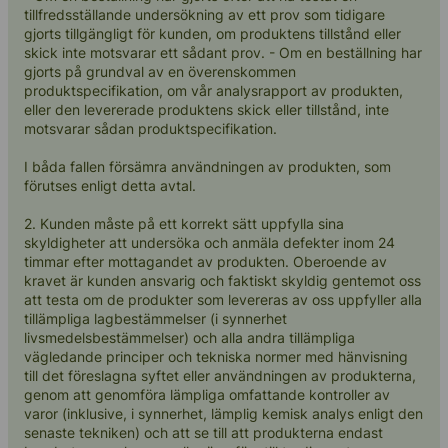
tillfredsställande undersökning av ett prov som tidigare
gjorts tillgängligt för kunden, om produktens tillstånd eller
skick inte motsvarar ett sådant prov. - Om en beställning har
gjorts på grundval av en överenskommen
produktspecifikation, om vår analysrapport av produkten,
eller den levererade produktens skick eller tillstånd, inte
motsvarar sådan produktspecifikation.
I båda fallen försämra användningen av produkten, som
förutses enligt detta avtal.
2. Kunden måste på ett korrekt sätt uppfylla sina
skyldigheter att undersöka och anmäla defekter inom 24
timmar efter mottagandet av produkten. Oberoende av
kravet är kunden ansvarig och faktiskt skyldig gentemot oss
att testa om de produkter som levereras av oss uppfyller alla
tillämpliga lagbestämmelser (i synnerhet
livsmedelsbestämmelser) och alla andra tillämpliga
vägledande principer och tekniska normer med hänvisning
till det föreslagna syftet eller användningen av produkterna,
genom att genomföra lämpliga omfattande kontroller av
varor (inklusive, i synnerhet, lämplig kemisk analys enligt den
senaste tekniken) och att se till att produkterna endast