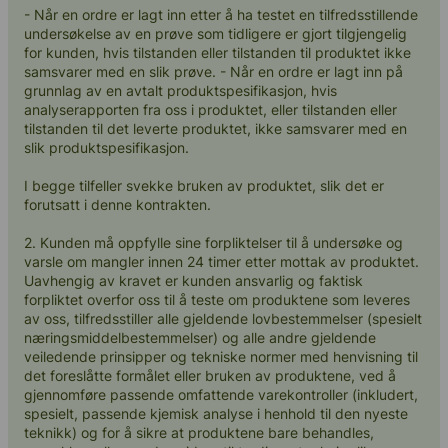
- Når en ordre er lagt inn etter å ha testet en tilfredsstillende
undersøkelse av en prøve som tidligere er gjort tilgjengelig
for kunden, hvis tilstanden eller tilstanden til produktet ikke
samsvarer med en slik prøve. - Når en ordre er lagt inn på
grunnlag av en avtalt produktspesifikasjon, hvis
analyserapporten fra oss i produktet, eller tilstanden eller
tilstanden til det leverte produktet, ikke samsvarer med en
slik produktspesifikasjon.
I begge tilfeller svekke bruken av produktet, slik det er
forutsatt i denne kontrakten.
2. Kunden må oppfylle sine forpliktelser til å undersøke og
varsle om mangler innen 24 timer etter mottak av produktet.
Uavhengig av kravet er kunden ansvarlig og faktisk
forpliktet overfor oss til å teste om produktene som leveres
av oss, tilfredsstiller alle gjeldende lovbestemmelser (spesielt
næringsmiddelbestemmelser) og alle andre gjeldende
veiledende prinsipper og tekniske normer med henvisning til
det foreslåtte formålet eller bruken av produktene, ved å
gjennomføre passende omfattende varekontroller (inkludert,
spesielt, passende kjemisk analyse i henhold til den nyeste
teknikk) og for å sikre at produktene bare behandles,