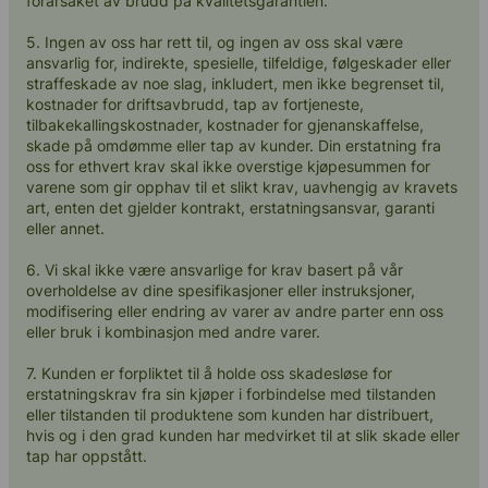
forårsaket av brudd på kvalitetsgarantien.
5. Ingen av oss har rett til, og ingen av oss skal være
ansvarlig for, indirekte, spesielle, tilfeldige, følgeskader eller
straffeskade av noe slag, inkludert, men ikke begrenset til,
kostnader for driftsavbrudd, tap av fortjeneste,
tilbakekallingskostnader, kostnader for gjenanskaffelse,
skade på omdømme eller tap av kunder. Din erstatning fra
oss for ethvert krav skal ikke overstige kjøpesummen for
varene som gir opphav til et slikt krav, uavhengig av kravets
art, enten det gjelder kontrakt, erstatningsansvar, garanti
eller annet.
6. Vi skal ikke være ansvarlige for krav basert på vår
overholdelse av dine spesifikasjoner eller instruksjoner,
modifisering eller endring av varer av andre parter enn oss
eller bruk i kombinasjon med andre varer.
7. Kunden er forpliktet til å holde oss skadesløse for
erstatningskrav fra sin kjøper i forbindelse med tilstanden
eller tilstanden til produktene som kunden har distribuert,
hvis og i den grad kunden har medvirket til at slik skade eller
tap har oppstått.