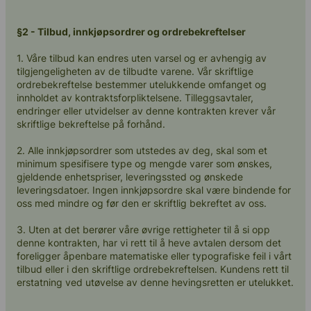
Kontakt oss
§2 - Tilbud, innkjøpsordrer og ordrebekreftelser
1. Våre tilbud kan endres uten varsel og er avhengig av
tilgjengeligheten av de tilbudte varene. Vår skriftlige
ordrebekreftelse bestemmer utelukkende omfanget og
innholdet av kontraktsforpliktelsene. Tilleggsavtaler,
endringer eller utvidelser av denne kontrakten krever vår
skriftlige bekreftelse på forhånd.
2. Alle innkjøpsordrer som utstedes av deg, skal som et
minimum spesifisere type og mengde varer som ønskes,
gjeldende enhetspriser, leveringssted og ønskede
leveringsdatoer. Ingen innkjøpsordre skal være bindende for
oss med mindre og før den er skriftlig bekreftet av oss.
3. Uten at det berører våre øvrige rettigheter til å si opp
denne kontrakten, har vi rett til å heve avtalen dersom det
foreligger åpenbare matematiske eller typografiske feil i vårt
tilbud eller i den skriftlige ordrebekreftelsen. Kundens rett til
erstatning ved utøvelse av denne hevingsretten er utelukket.