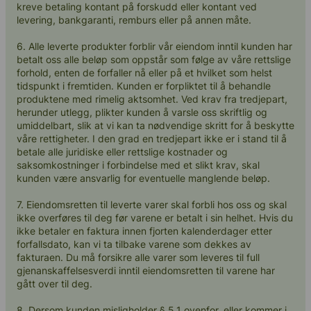
kreve betaling kontant på forskudd eller kontant ved
levering, bankgaranti, remburs eller på annen måte.
6. Alle leverte produkter forblir vår eiendom inntil kunden har
betalt oss alle beløp som oppstår som følge av våre rettslige
forhold, enten de forfaller nå eller på et hvilket som helst
tidspunkt i fremtiden. Kunden er forpliktet til å behandle
produktene med rimelig aktsomhet. Ved krav fra tredjepart,
herunder utlegg, plikter kunden å varsle oss skriftlig og
umiddelbart, slik at vi kan ta nødvendige skritt for å beskytte
våre rettigheter. I den grad en tredjepart ikke er i stand til å
betale alle juridiske eller rettslige kostnader og
saksomkostninger i forbindelse med et slikt krav, skal
kunden være ansvarlig for eventuelle manglende beløp.
7. Eiendomsretten til leverte varer skal forbli hos oss og skal
ikke overføres til deg før varene er betalt i sin helhet. Hvis du
ikke betaler en faktura innen fjorten kalenderdager etter
forfallsdato, kan vi ta tilbake varene som dekkes av
fakturaen. Du må forsikre alle varer som leveres til full
gjenanskaffelsesverdi inntil eiendomsretten til varene har
gått over til deg.
8. Dersom kunden misligholder § 5.1 ovenfor, eller kommer i