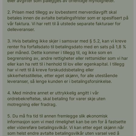
eller avgifter som pålegges av offentlige myndigheter.
2. Prisen med tillegg av lovbestemt merverdiavgift skal
betales innen de avtalte betalingsfrister som er spesifisert på
vår faktura. Vi har rett til å utstede separate fakturaer for
delleveranser.
3. Hvis betaling ikke skjer i samsvar med § 5.2, kan vi kreve
renter fra forfallsdato til betalingsdato med en sats på 1,8 %
per måned. Dette kommer i tillegg til, og ikke som en
begrensning av, andre rettigheter eller rettsmidler som vi har
eller kan ha rett til i henhold til lov eller egenkapital. I tillegg
har vi rett til å kreve forskuddsbetaling eller
sikkerhetsstillelse, etter eget skjønn, for alle utestående
leveranser, så lenge kunden er i betalingsforsinkelse.
4. Med mindre annet er uttrykkelig angitt i vår
ordrebekreftelse, skal betaling for varer skje uten
motregning eller fradrag.
5. Du må fra tid til annen fremlegge slik økonomisk
informasjon som vi med rimelighet kan be om for å fastsette
eller videreføre betalingsvilkår. Vi kan etter eget skjønn når
som helst endre avtalte betalingsvilkår uten varsel ved å