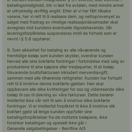
betalingsmislighold, blir vi løst fra avtalen, med mindre annet
er uttrykkelig skriftlig angitt. Etter at vi har fått tilbake
varene, har vi rett til å realisere dem, og nettoprovenyet av
salget med fradrag av rimelige realisasjonskostnader skal
avregnes mot kundens eventuelle tilgodehavende. Vår
leveringsforpliktelse suspenderes inntil de forhold som er
nevnt i § 5.6 opphører.
9. Som sikkerhet for betaling av alle nåværende og
fremtidige beløp som kunden skylder, overdrar kunden
herved alle sine bokførte fordringer i forbindelse med salg av
produktene til sine kjøpere eller tredjeparter, til et beløp
tilsvarende bruttofakturaen inkludert merverdiavgift,
sammen med alle tilhørende rettigheter. Kunden har fortsatt
rett til å inndrive denne bokførte gjelden. Han skal
oppbevare alle slike kvitteringer for oss og videresende slike
beløp til oss til dekning av våre fakturaer. Dette berører
imidlertid ikke vår rett til selv å inndrive slike bokførte
fordringer. Vi er imidlertid forpliktet til ikke å inndrive slik
bokført gjeld så lenge kunden oppfyller sine
betalingsforpliktelser fra de mottatte beløpene, ikke
forsinker betalingen og spesielt ikke går i
Generelle salgsbetingelser - Berrifine A/S