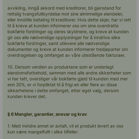
avvikling, inngå akkord med kreditorer, bli gjenstand for
rettslig tvangsfullbyrdelse mot sine alminnelige eiendeler,
eller innstille betaling til kreditorer. Hvis dette skjer, har vi rett
til å kreve at kunden informerer oss om sine overdratte
bokførte fordringer og deres skyldnere, og kreve at kunden
gir oss alle nødvendige opplysninger for å inndrive slike
bokførte fordringer, samt utlevere alle nødvendige
dokumenter og kreve at kunden informerer tredjeparter om
overdragelsen og omfanget av våre utestående fakturaer.
10. Dersom verdien av produktene som er underlagt
eiendomsforbehold, sammen med alle andre sikkerheter som
vi har tatt, overstiger vår bokførte gjeld til kunden med mer
enn 20%, er vi forpliktet til å frigi en eller flere av disse
sikkerhetene i dette omfanget, etter eget valg, dersom
kunden krever det.
§ 6 Mangler, garantier, ansvar og krav
1. Med mindre annet er avtalt, vil et produkt levert av oss
kun være mangelfullt i slike tilfeller: