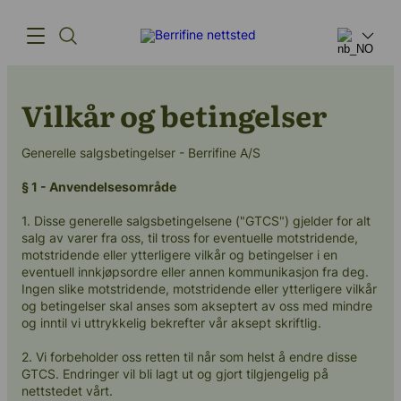
Vilkår og betingelser
Produkter
Generelle salgsbetingelser - Berrifine A/S
Innovasjon
§ 1 - Anvendelsesområde
Forsyningskjeden
1. Disse generelle salgsbetingelsene ("GTCS") gjelder for alt
Vår historie
salg av varer fra oss, til tross for eventuelle motstridende,
motstridende eller ytterligere vilkår og betingelser i en
eventuell innkjøpsordre eller annen kommunikasjon fra deg.
Ingen slike motstridende, motstridende eller ytterligere vilkår
og betingelser skal anses som akseptert av oss med mindre
og inntil vi uttrykkelig bekrefter vår aksept skriftlig.
(+45) 57 67 50 05
info@berrifine.com
2. Vi forbeholder oss retten til når som helst å endre disse
GTCS. Endringer vil bli lagt ut og gjort tilgjengelig på
nettstedet vårt.