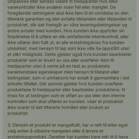
ompakkes eller sendes videre til tredjeparter hvis slike
varekontroller ikke avslører noen feil eller mangler. De
foregående setningene skal ikke føre til en utvidelse av den
tiltenkte garantien og den avtalte tilstanden eller tilstanden til
produktet, slik det fremgår av våre leveringsbetingelser og
andre avtaler med kunden. Hvis kunden ikke oppfyller sin
forpliktelse til å utføre en slik omfattende internkontroll, eller
ikke utfører den fullt ut, er alle erstatningskrav fra kunden
utelukket, med hensyn til tap som ikke ville ha oppstått uten
et slikt mislighold. Dette gjelder også hvis kunden bearbeider
produkter som er levert av oss eller overfører dem til
tredjeparter uten å vente på en test av produktets
karakteristiske egenskaper med hensyn til tilstand eller
betingelser, som vi unntaksvis har avtalt å gjennomføre i det
enkelte tilfellet. Det samme gjelder hvis kunden overfører
produktene til tredjeparter eller bearbeider produktene, til
tross for at testingen som er utført av oss eller den interne
kontrollen som skal utføres av kunden, viser at produktet
ikke svarer til det tiltenkte formålet eller bruken av
produktet.
3. Dersom et produkt er mangelfullt, har vi rett til etter eget
valg enten å utbedre mangelen eller å levere et
erstatningsprodukt. Deretter har kunden bare rett til å heve