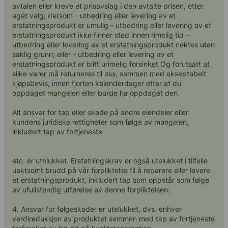
avtalen eller kreve et prisavslag i den avtalte prisen, etter
eget valg, dersom - utbedring eller levering av et
erstatningsprodukt er umulig - utbedring eller levering av et
erstatningsprodukt ikke finner sted innen rimelig tid -
utbedring eller levering av et erstatningsprodukt nektes uten
saklig grunn; eller - utbedring eller levering av et
erstatningsprodukt er blitt urimelig forsinket Og forutsatt at
slike varer må returneres til oss, sammen med akseptabelt
kjøpsbevis, innen fjorten kalenderdager etter at du
oppdaget mangelen eller burde ha oppdaget den.
Alt ansvar for tap eller skade på andre eiendeler eller
kundens juridiske rettigheter som følge av mangelen,
inkludert tap av fortjeneste
etc. er utelukket. Erstatningskrav er også utelukket i tilfelle
uaktsomt brudd på vår forpliktelse til å reparere eller levere
et erstatningsprodukt, inkludert tap som oppstår som følge
av ufullstendig utførelse av denne forpliktelsen.
4. Ansvar for følgeskader er utelukket, dvs. enhver
verdireduksjon av produktet sammen med tap av fortjeneste