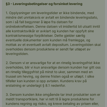
§3 - Leveringsbetingelser og forsinket levering
1. Opplysninger om leveringstider er ikke bindende, med
mindre det unntaksvis er avtalt en bindende leveringsdato,
som i så fall begynner å løpe fra datoen for
ordrebekreftelsen. Denne datoen vil imidlertid bli utsatt inntil
alle kontraktsvilkår er avklart og kunden har oppfylt sine
kontraktsmessige forpliktelser. Dette gjelder særlig
eventuelle dokumenter som kunden må fremlegge, og
mottak av et eventuelt avtalt depositum. Leveringstiden skal
overholdes dersom produktene er sendt før utløpet av
leveringstiden.
2. Dersom vi er ansvarlige for at en rimelig leveringsfrist ikke
overholdes, blir vi kun ansvarlige dersom kunden har gitt oss
en rimelig tilleggsfrist på minst to uker, sammen med en
trussel om heving, og denne fristen også er utløpt. I slike
tilfeller kan kunden si opp avtalen. Kundens krav på
erstatning er underlagt § 8.1 nedenfor.
3. Dersom kunden ikke omgående tar imot produkter som er
meldt transportklare, har vi rett til å lagre produktene for
kundens regning og risiko, og kreve betaling av prisen eller,