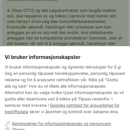
4. Disse GTCS og alle salgskontrakter som inngås mellom
oss, skal reguleres av og tolkes i samsvar med dansk rett,
uten hensyn til lovvalg eller lovkonfliktbestemmelser.
Eventuelle søksmål, handlinger eller prosesser som kan
anlegges av en av oss mot den andre, skal utelukkende
anlegges ved de kompetente domstolene i Danmark, uten at
det berører vår rett til å anlegge søksmål, handlinger eller
prosesser ved enhver annen domstol som ville ha jurisdiksjon
hvis denne bestemmelsen ikke hadde vært innlemmet i disse
Vi bruker informasjonskapsler
GTCS.
Vi bruker informasjonskapsler og lignende teknologier for å gi
deg en personlig tilpasset handleopplevelse, personlig tilpasset
§ 8 Force Majeure
reklame og for å analysere nettrafikken vår. Klikk på "Godta
alle og lukk" hvis du vil tillate alle informasjonskapsler.
1. Hvis vi er forhindret fra å levere på grunn av force
Alternativt kan du velge hvilke typer informasjonskapsler du vil
majeure, f.eks. på grunn av krig, skal leveringsfristen
automatisk forlenges med den perioden force majeure har
godta eller deaktivere ved å klikke på Tilpass nedenfor. I
innvirkning på oppfyllelsen, samt en rimelig tilleggsfrist.
samsvar med kravene i
Googles nettsted for ansvarlighet for
Force majeure omfatter alle uforutsigbare omstendigheter
bedriftsdata
sikrer vi åpenhet og kontroll over dataene dine.
som vi ikke er ansvarlige for, og som fører til at levering
enten blir midlertidig umulig eller urimelig vanskelig å
Retningslinjer for informasjonskapsler og personvern
gjennomføre. Eksempler på dette er forsinkelse hos våre
Tilpass