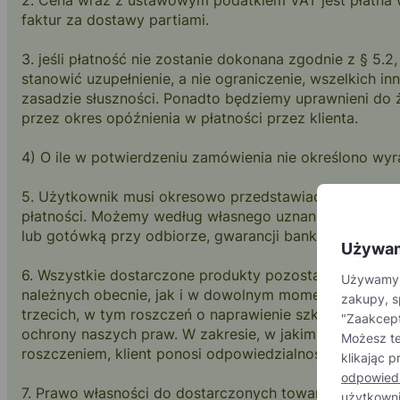
2. Cena wraz z ustawowym podatkiem VAT jest płatna w
faktur za dostawy partiami.
3. jeśli płatność nie zostanie dokonana zgodnie z § 5.
stanowić uzupełnienie, a nie ograniczenie, wszelkich
zasadzie słuszności. Ponadto będziemy uprawnieni do ż
przez okres opóźnienia w płatności przez klienta.
4) O ile w potwierdzeniu zamówienia nie określono wyr
5. Użytkownik musi okresowo przedstawiać takie info
płatności. Możemy według własnego uznania w dowoln
lub gotówką przy odbiorze, gwarancji bankowej, akred
Używam
6. Wszystkie dostarczone produkty pozostają naszą wł
Używamy p
należnych obecnie, jak i w dowolnym momencie w przys
zakupy, s
trzecich, w tym roszczeń o naprawienie szkody, klien
"Zaakceptu
ochrony naszych praw. W zakresie, w jakim osoba trze
Możesz te
roszczeniem, klient ponosi odpowiedzialność za wszelk
klikając 
odpowiedz
7. Prawo własności do dostarczonych towarów pozostaj
użytkowni