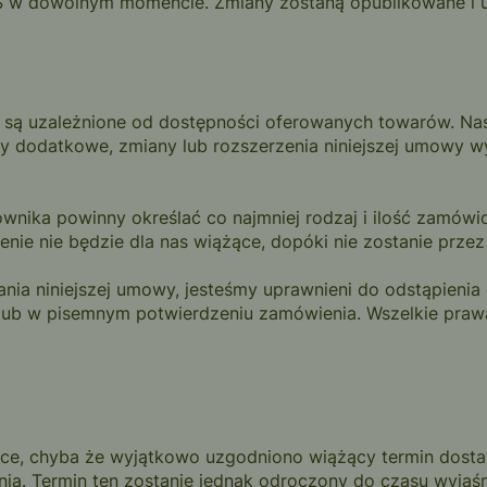
 w dowolnym momencie. Zmiany zostaną opublikowane i udo
aw
i są uzależnione od dostępności oferowanych towarów. Na
y dodatkowe, zmiany lub rozszerzenia niniejszej umowy 
wnika powinny określać co najmniej rodzaj i ilość zamów
ie nie będzie dla nas wiążące, dopóki nie zostanie przez
zania niniejszej umowy, jesteśmy uprawnieni do odstąpie
 lub w pisemnym potwierdzeniu zamówienia. Wszelkie praw
ące, chyba że wyjątkowo uzgodniono wiążący termin dosta
ia. Termin ten zostanie jednak odroczony do czasu wyjaś