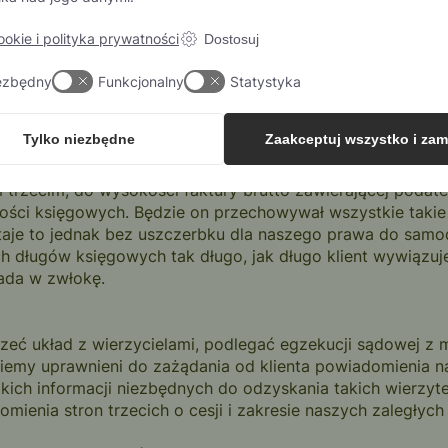
rzowych od daty wymagalności płatności, możemy odebrać 
worzeniowej do momentu przejścia tytułu prawnego do tow
cookie i polityka prywatności
Dostosuj
1 powyżej lub będzie zalegał z płatnością, zostaniemy zwo
ezbędny
Funkcjonalny
Statystyka
 do jego realizacji; wpływy netto ze sprzedaży pomniejszo
zobowiązanie do dostawy zostaje zawieszone do czasu usta
Tylko niezbędne
Zaakceptuj wszystko i zam
 i przyszłych kwot należnych od klienta, klient niniejszy
zecim, do wysokości faktury brutto zawierającej podate
ności księgowych. Będzie on przechowywał wszystkie taki
staje to jednak bez uszczerbku dla naszego prawa do samo
h długów księgowych tak długo, jak długo klient wywiązuj
pada w zwłokę.
rzeć układ z wierzycielami, podlegać egzekucji sądowej z
dziemy uprawnieni do zażądania od klienta powiadomienia 
kich informacji niezbędnych do odzyskania takich wierzyte
enia stron trzecich o cesji i zakresie naszych zaległych 