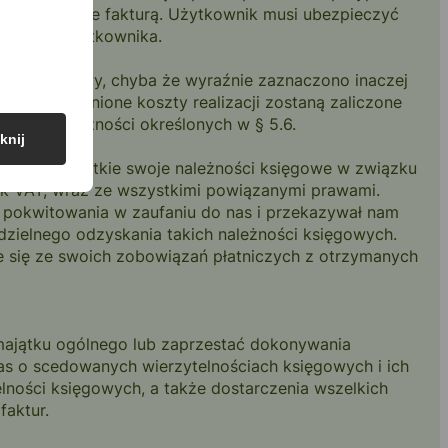
towary objęte fakturą. Użytkownik musi ubezpieczyć
arów na użytkownika.
lnieni z umowy, chyba że wyraźnie zaznaczono inaczej
ne o uzasadnione koszty realizacji zostaną zaliczone
nia okoliczności określonych w § 5.6.
knij
m ceduje wszystkie swoje należności księgowe w związku
k VAT, wraz ze wszystkimi powiązanymi prawami.
e pokwitowania w zaufaniu do nas i przekazywał nam
dzielnego odzyskania takich należności księgowych.
e się ze swoich zobowiązań płatniczych z otrzymanych
 majątku ogólnego lub zaprzestać dokonywania
nas o scedowanych wierzytelnościach księgowych i ich
lności księgowych, a także dostarczenia wszelkich
faktur.