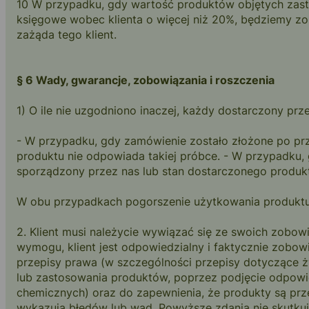
10 W przypadku, gdy wartość produktów objętych zastr
księgowe wobec klienta o więcej niż 20%, będziemy zob
zażąda tego klient.
§ 6 Wady, gwarancje, zobowiązania i roszczenia
1) O ile nie uzgodniono inaczej, każdy dostarczony pr
- W przypadku, gdy zamówienie zostało złożone po prz
produktu nie odpowiada takiej próbce. - W przypadku, 
sporządzony przez nas lub stan dostarczonego produktu
W obu przypadkach pogorszenie użytkowania produktu
2. Klient musi należycie wywiązać się ze swoich zobo
wymogu, klient jest odpowiedzialny i faktycznie zobo
przepisy prawa (w szczególności przepisy dotyczące 
lub zastosowania produktów, poprzez podjęcie odpowi
chemicznych) oraz do zapewnienia, że produkty są pr
wykazują błędów lub wad. Powyższe zdania nie skutkuj