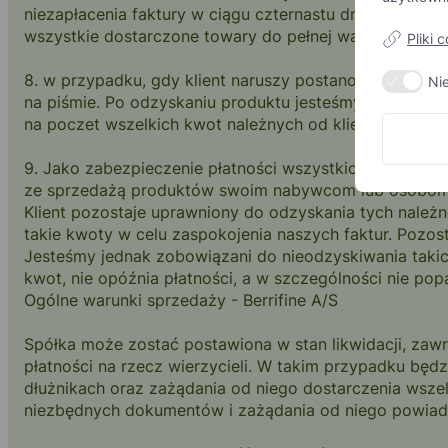
niezapłacenia faktury w ciągu czternastu dni kalenda
wszystkie dostarczone towary do pełnej wartości odt
Pliki 
8. w przypadku, gdy klient naruszy postanowienia § 5.
Ni
na piśmie. Po odzyskaniu produktu jesteśmy uprawnieni
na poczet wszelkich kwot należnych od klienta. Nasze 
9. Jako zabezpieczenie płatności wszystkich bieżących
ze sprzedażą produktów swoim nabywcom lub osobom tr
Klient pozostaje uprawniony do odzyskania tych należ
takie kwoty w celu zaspokojenia naszych faktur. Pozo
Jesteśmy jednak zobowiązani do nieodzyskiwania takic
kwot, nie opóźnia płatności, a w szczególności nie po
Ogólne warunki sprzedaży - Berrifine A/S
Spółka może zostać postawiona w stan likwidacji, zaw
płatności na rzecz wierzycieli. W takim przypadku bę
dłużnikach oraz zażądania od niego dostarczenia wszel
niezbędnych dokumentów i zażądania od niego powiadomi