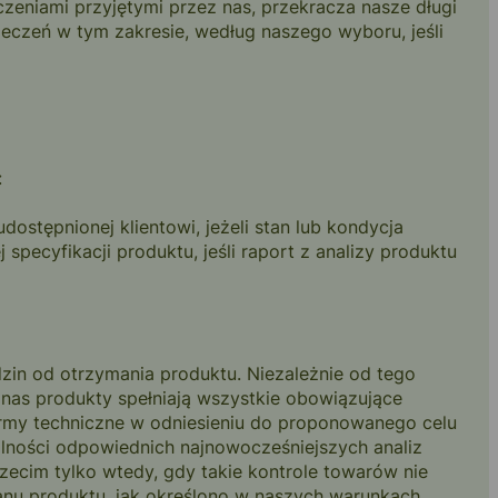
eniami przyjętymi przez nas, przekracza nasze długi
eczeń w tym zakresie, według naszego wyboru, jeśli
:
stępnionej klientowi, jeżeli stan lub kondycja
pecyfikacji produktu, jeśli raport z analizy produktu
zin od otrzymania produktu. Niezależnie od tego
nas produkty spełniają wszystkie obowiązujące
ormy techniczne w odniesieniu do proponowanego celu
ności odpowiednich najnowocześniejszych analiz
ecim tylko wtedy, gdy takie kontrole towarów nie
anu produktu, jak określono w naszych warunkach