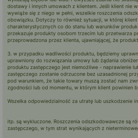
dostawy i innych umowach z klientem. Jeśli klient nie
wywiąże się z niego w pełni, wszelkie roszczenia odsz
obowiązku. Dotyczy to również sytuacji, w której klie
charakterystycznych co do stanu lub warunków produkt
przekazuje produkty osobom trzecim lub przetwarza p
przeprowadzona przez klienta, ujawniającej, że produ
3. w przypadku wadliwości produktu, będziemy uprawni
uprawniony do rozwiązania umowy lub żądania obniżeni
produktu zastępczego jest niemożliwe - naprawienie lu
zastępczego zostanie odrzucone bez uzasadnionej przy
pod warunkiem, że takie towary muszą zostać nam zw
zgodności lub od momentu, w którym klient powinien b
Wszelka odpowiedzialność za utratę lub uszkodzenie i
itp. są wykluczone. Roszczenia odszkodowawcze są ró
zastępczego, w tym strat wynikających z nieterminow