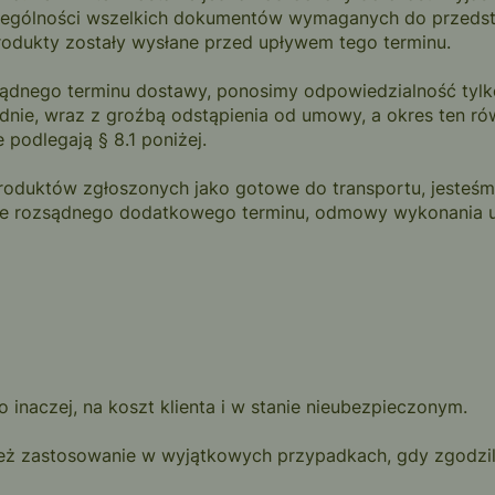
zególności wszelkich dokumentów wymaganych do przedsta
rodukty zostały wysłane przed upływem tego terminu.
ozsądnego terminu dostawy, ponosimy odpowiedzialność tyl
ie, wraz z groźbą odstąpienia od umowy, a okres ten równ
podlegają § 8.1 poniżej.
 produktów zgłoszonych jako gotowe do transportu, jeste
ływie rozsądnego dodatkowego terminu, odmowy wykonania
 inaczej, na koszt klienta i w stanie nieubezpieczonym.
ież zastosowanie w wyjątkowych przypadkach, gdy zgodzili