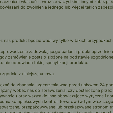
zeżeniem własności, wraz ze wszystkimi innymi zabezpiecz
owiązani do zwolnienia jednego lub więcej takich zabezpi
zez nas produkt będzie wadliwy tylko w takich przypadkach
eprowadzeniu zadowalającego badania próbki uprzednio udo
gdy zamówienie zostało złożone na podstawie uzgodnionej s
 nie odpowiada takiej specyfikacji produktu.
 zgodnie z niniejszą umową.
wiązań do zbadania i zgłoszenia wad przed upływem 24 god
wiązany wobec nas do sprawdzenia, czy dostarczone przez 
żywności) oraz wszystkie inne obowiązujące wytyczne i n
ednio kompleksowych kontroli towarów (w tym w szczegól
zetwarzane, przepakowywane lub przekazywane stronom trz
ą rozszerzeniem zamierzonej gwarancji i uzgodnionego st