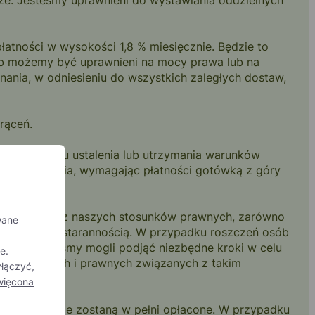
ze. Jesteśmy uprawnieni do wystawiania oddzielnych
łatności w wysokości 1,8 % miesięcznie. Będzie to
 lub możemy być uprawnieni na mocy prawa lub na
ania, w odniesieniu do wszystkich zaległych dostaw,
rąceń.
żądać w celu ustalenia lub utrzymania warunków
owiadomienia, wymagając płatności gotówką z góry
 wynikających z naszych stosunków prawnych, zarówno
wane
 z należytą starannością. W przypadku roszczeń osób
 piśmie, abyśmy mogli podjąć niezbędne kroki w celu
e.
 lub sądowych i prawnych związanych z takim
łączyć,
więcona
óki towary nie zostaną w pełni opłacone. W przypadku