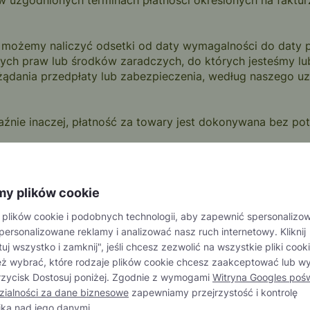
 uzgodnionych terminach płatności określonych na faktur
2, możemy naliczyć odsetki od daty wymagalności do daty p
 innych praw lub środków zaradczych, do których jesteśmy
ądania przedpłaty lub zabezpieczenia, według naszego uzn
aźnie inaczej, płatność za towary jest dokonywana bez pot
rmacje finansowe, jakich możemy w uzasadniony sposób za
ym momencie zmienić uzgodnione warunki płatności bez p
ytywy lub w inny sposób.
y plików cookie
asnością, dopóki klient nie zapłaci nam wszystkich kwot
lików cookie i podobnych technologii, aby zapewnić spersonalizo
złości. Klient jest zobowiązany do traktowania produktów
personalizowane reklamy i analizować nasz ruch internetowy. Kliknij
t jest zobowiązany do niezwłocznego powiadomienia nas na
j wszystko i zamknij", jeśli chcesz zezwolić na wszystkie pliki cooki
cia nie jest w stanie pokryć wszystkich kosztów prawnych
ż wybrać, które rodzaje plików cookie chcesz zaakceptować lub wy
ie wynikające z tego niedobory.
przycisk Dostosuj poniżej. Zgodnie z wymogami
Witryna Googles poś
ialności za dane biznesowe
zapewniamy przejrzystość i kontrolę
e własnością Spółki i nie przechodzi na użytkownika, dop
ka nad jego danymi.