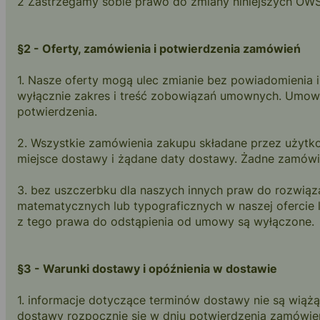
Innowacja
2 Zastrzegamy sobie prawo do zmiany niniejszych OWS
Łańcuch dost
§2 - Oferty, zamówienia i potwierdzenia zamówień
Nasza historia
1. Nasze oferty mogą ulec zmianie bez powiadomienia 
wyłącznie zakres i treść zobowiązań umownych. Umow
potwierdzenia.
2. Wszystkie zamówienia zakupu składane przez użytko
miejsce dostawy i żądane daty dostawy. Żadne zamówien
(+45) 57 67 50 05
info@berrifine.com
3. bez uszczerbku dla naszych innych praw do rozwią
matematycznych lub typograficznych w naszej ofercie
z tego prawa do odstąpienia od umowy są wyłączone.
§3 - Warunki dostawy i opóźnienia w dostawie
1. informacje dotyczące terminów dostawy nie są wiąż
dostawy rozpocznie się w dniu potwierdzenia zamówien