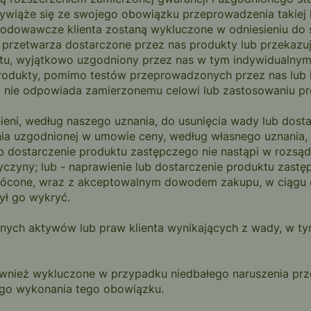
 wywiąże się ze swojego obowiązku przeprowadzenia takiej
kodowawcze klienta zostaną wykluczone w odniesieniu do st
nt przetwarza dostarczone przez nas produkty lub przekazu
u, wyjątkowo uzgodniony przez nas w tym indywidualnym 
rodukty, pomimo testów przeprowadzonych przez nas lub k
kt nie odpowiada zamierzonemu celowi lub zastosowaniu pr
eni, według naszego uznania, do usunięcia wady lub dosta
a uzgodnionej w umowie ceny, według własnego uznania, ty
b dostarczenie produktu zastępczego nie nastąpi w rozsąd
czyny; lub - naprawienie lub dostarczenie produktu zast
rócone, wraz z akceptowalnym dowodem zakupu, w ciągu c
ył go wykryć.
nnych aktywów lub praw klienta wynikających z wady, w t
wnież wykluczone w przypadku niedbałego naruszenia prz
ego wykonania tego obowiązku.