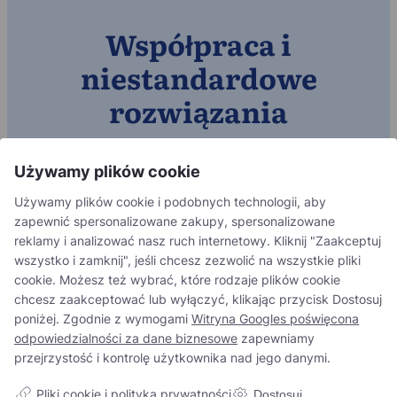
Współpraca i
niestandardowe
rozwiązania
Wspólnie opracowujemy nową generację naturalnych
napojów o autentycznym smaku i funkcjonalnej wartości
Używamy plików cookie
dodanej. Skontaktuj się z nami i rozpocznijmy dialog.
Używamy plików cookie i podobnych technologii, aby
zapewnić spersonalizowane zakupy, spersonalizowane
Skontaktuj się z nami
reklamy i analizować nasz ruch internetowy. Kliknij "Zaakceptuj
wszystko i zamknij", jeśli chcesz zezwolić na wszystkie pliki
cookie. Możesz też wybrać, które rodzaje plików cookie
chcesz zaakceptować lub wyłączyć, klikając przycisk Dostosuj
poniżej. Zgodnie z wymogami
Witryna Googles poświęcona
odpowiedzialności za dane biznesowe
zapewniamy
przejrzystość i kontrolę użytkownika nad jego danymi.
Pliki cookie i polityka prywatności
Dostosuj