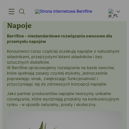
Napoje
Berrifine - niestandardowe rozwiązania owocowe dla
Produkty
przemysłu napojów
Innowacja
Konsumenci coraz częściej oczekują napojów z naturalnymi
składnikami, przejrzystymi listami składników i bez
Łańcuch dostaw
sztucznych dodatków.
W Berrifine opracowujemy rozwiązania na bazie owoców,
Nasza historia
które spełniają zasady czystej etykiety, jednocześnie
poprawiając smak, zwiększając funkcjonalność i
przyczyniając się do zdrowszych koncepcji napojów.
Jako partner producentów napojów tworzymy unikalne
rozwiązania, które wyróżniają produkty na konkurencyjnym
rynku - w sposób naturalny, prosty i skuteczny.
(+45) 57 67 50 05
info@berrifine.com