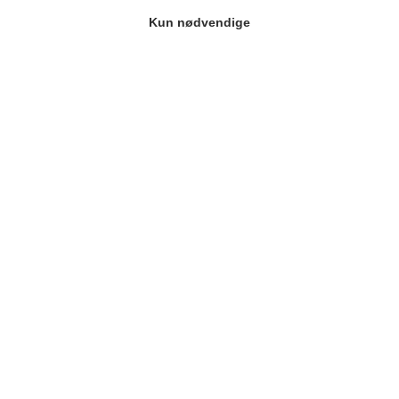
Kun nødvendige
Kontakt os
info@berrifine.com
(+45) 57 67 50 05
Virksomhed
Berrifine A/S
Kærup Allé 2
4100 Ringsted
Denmark
Info