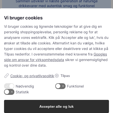
Sammen udvikler vi næste generation af naturlige
drikkevarer med autentisk smag og funktionel
merværdi. Kontakt os og lad os starte dialogen.
Vi bruger cookies
Kontakt os
Vi bruger cookies og lignende teknologier for at give dig en
personlig shoppingoplevelse, personlig reklame og for at
analysere vores webtrafik. Klik på 'Accepter alle og luk', hvis du
ønsker at tillade alle cookies. Alternativt kan du vælge, hvilke
typer cookies du vil acceptere eller deaktivere ved at klikke på
Tilpas nedenfor. I overensstemmelse med kravene fra
Googles
side om ansvar for virksomhedsdata
sikrer vi gennemsigtighed
og kontrol over dine data.
Sammen skaber vi
Cookie- og privatlivspolitik
Tilpas
frugtbare løsninger
Nødvendig
Funktionel
Statistik
Kontakt os
Accepter alle og luk