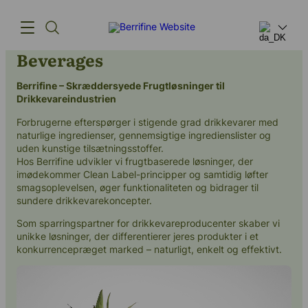
Beverages
Berrifine – Skræddersyede Frugtløsninger til
Products
Drikkevareindustrien
Innovation
Forbrugerne efterspørger i stigende grad drikkevarer med
naturlige ingredienser, gennemsigtige ingredienslister og
Supply Chain
uden kunstige tilsætningsstoffer.
Hos Berrifine udvikler vi frugtbaserede løsninger, der
Our Story
imødekommer Clean Label-principper og samtidig løfter
smagsoplevelsen, øger funktionaliteten og bidrager til
sundere drikkevarekoncepter.
Som sparringspartner for drikkevareproducenter skaber vi
unikke løsninger, der differentierer jeres produkter i et
konkurrencepræget marked – naturligt, enkelt og effektivt.
(+45) 57 67 50 05
info@berrifine.com