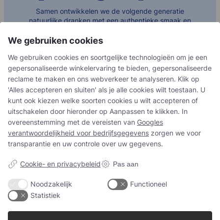
Samen ontwikkelen we de volgende generatie
natuurlijke dranken met een authentieke smaak en
functionele toegevoegde waarde. Neem contact met
ons op en laten we de dialoog starten.
We gebruiken cookies
We gebruiken cookies en soortgelijke technologieën om je een
Neem contact met ons op
gepersonaliseerde winkelervaring te bieden, gepersonaliseerde
reclame te maken en ons webverkeer te analyseren. Klik op
'Alles accepteren en sluiten' als je alle cookies wilt toestaan. U
kunt ook kiezen welke soorten cookies u wilt accepteren of
uitschakelen door hieronder op Aanpassen te klikken. In
overeenstemming met de vereisten van
Googles
verantwoordelijkheid voor bedrijfsgegevens
zorgen we voor
transparantie en uw controle over uw gegevens.
Samen creëren we
Cookie- en privacybeleid
Pas aan
vruchtbare oplossingen
Noodzakelijk
Functioneel
Statistiek
Neem contact met ons op