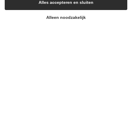
Alles accepteren en sluiten
Alleen noodzakelijk
Neem contact met ons op
info@berrifine.com
(+45) 57 67 50 05
Het bedrijf
Berrifine A/S
Kærup Allé 2
4100 Ringsted, Denemarken
Denemarken