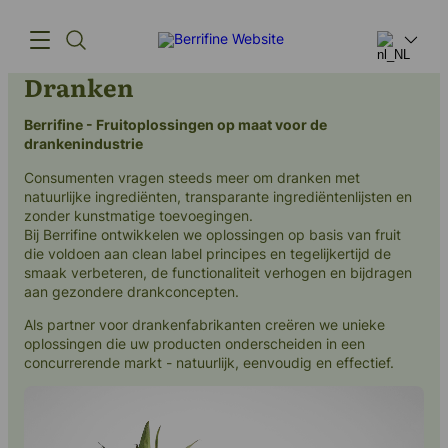
Dranken
Berrifine - Fruitoplossingen op maat voor de
Producten
drankenindustrie
Innovatie
Consumenten vragen steeds meer om dranken met
natuurlijke ingrediënten, transparante ingrediëntenlijsten en
Toeleveringsketen
zonder kunstmatige toevoegingen.
Bij Berrifine ontwikkelen we oplossingen op basis van fruit
Ons verhaal
die voldoen aan clean label principes en tegelijkertijd de
smaak verbeteren, de functionaliteit verhogen en bijdragen
aan gezondere drankconcepten.
Als partner voor drankenfabrikanten creëren we unieke
oplossingen die uw producten onderscheiden in een
concurrerende markt - natuurlijk, eenvoudig en effectief.
(+45) 57 67 50 05
info@berrifine.com