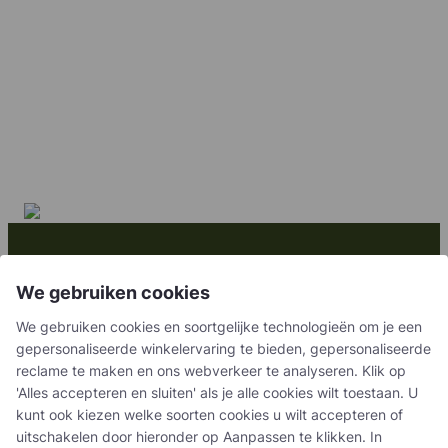
Samen creëren we
We gebruiken cookies
vruchtbare oplossingen
We gebruiken cookies en soortgelijke technologieën om je een
gepersonaliseerde winkelervaring te bieden, gepersonaliseerde
reclame te maken en ons webverkeer te analyseren. Klik op
Neem contact met ons op
'Alles accepteren en sluiten' als je alle cookies wilt toestaan. U
kunt ook kiezen welke soorten cookies u wilt accepteren of
uitschakelen door hieronder op Aanpassen te klikken. In