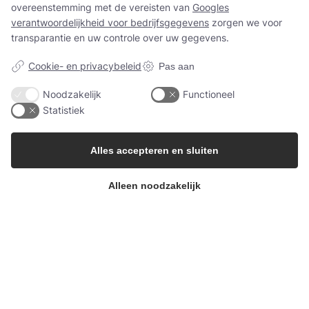
overeenstemming met de vereisten van
Googles
verantwoordelijkheid voor bedrijfsgegevens
zorgen we voor
transparantie en uw controle over uw gegevens.
Neem contact met ons op
Cookie- en privacybeleid
Pas aan
info@berrifine.com
Noodzakelijk
Functioneel
Statistiek
(+45) 57 67 50 05
Alles accepteren en sluiten
Het bedrijf
Alleen noodzakelijk
Berrifine A/S
Kærup Allé 2
4100 Ringsted, Denemarken
Denemarken
Meer info
Inspectierapport bekijken