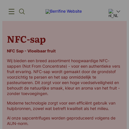
NFC-sap
Producten
Innovatie
NFC Sap - Vloeibaar fruit
Wij bieden een breed assortiment hoogwaardige NFC-
Toeleveringsketen
sappen (Not From Concentrate) - voor een authentieke vers
fruit ervaring. NFC-sap wordt gemaakt door de grondstof
Ons verhaal
voorzichtig te persen en het sap onmiddellijk te
pasteuriseren. Dit zorgt voor een hoge voedselveiligheid en
behoudt de natuurlijke smaak, kleur en aroma van het fruit -
zonder toevoegingen.
Moderne technologie zorgt voor een efficiënt gebruik van
(+45) 57 67 50 05
hulpbronnen, zowel wat betreft kwaliteit als het milieu.
info@berrifine.com
Al onze sapcentrifuges worden geproduceerd volgens de
AIJN-norm.