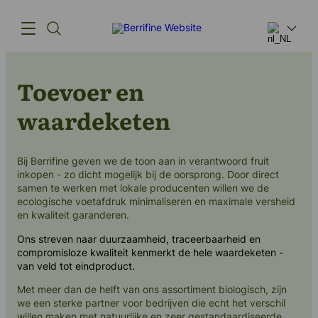
Toevoer en
Producten
waardeketen
Innovatie
Toeleveringsketen
Bij Berrifine geven we de toon aan in verantwoord fruit
inkopen - zo dicht mogelijk bij de oorsprong. Door direct
Ons verhaal
samen te werken met lokale producenten willen we de
ecologische voetafdruk minimaliseren en maximale versheid
en kwaliteit garanderen.
Ons streven naar duurzaamheid, traceerbaarheid en
compromisloze kwaliteit kenmerkt de hele waardeketen -
(+45) 57 67 50 05
van veld tot eindproduct.
info@berrifine.com
Met meer dan de helft van ons assortiment biologisch, zijn
we een sterke partner voor bedrijven die echt het verschil
willen maken met natuurlijke en zeer gestandaardiseerde