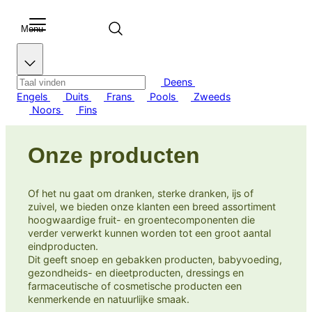
Menu
Neem
contact
Deens
met ons op
Engels
Duits
Frans
Pools
Zweeds
Noors
Fins
Producten
Onze producten
Innovatie
Of het nu gaat om dranken, sterke dranken, ijs of
Toeleveringsketen
zuivel, we bieden onze klanten een breed assortiment
hoogwaardige fruit- en groentecomponenten die
verder verwerkt kunnen worden tot een groot aantal
Ons verhaal
eindproducten.
(+45) 57 67 50 05
info@berrifine.com
Dit geeft snoep en gebakken producten, babyvoeding,
gezondheids- en dieetproducten, dressings en
farmaceutische of cosmetische producten een
kenmerkende en natuurlijke smaak.