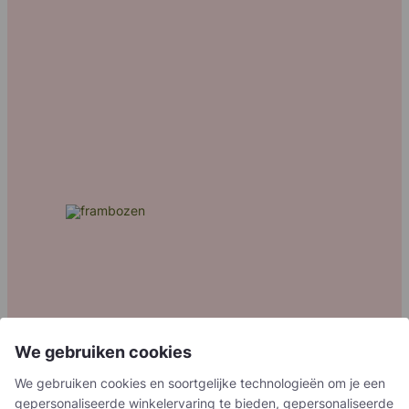
We gebruiken cookies
202
5
We gebruiken cookies en soortgelijke technologieën om je een
Berrifine bereikt
IFS Makelaar
gepersonaliseerde winkelervaring te bieden, gepersonaliseerde