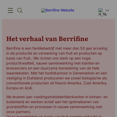
Producten
Het verhaal van Berrifine
Innovatie
Berrifine is een familiebedrijf met meer dan 50 jaar ervaring
in de productie en verwerking van fruit en producten op
Toeleveringsketen
basis van fruit.
.
We richten ons sterk op een hoge
productkwaliteit, nauwe samenwerking met klanten en
Ons verhaal
leveranciers en een duurzame benadering van de hele
waardeketen. Met het hoofdkantoor in Denemarken en een
vestiging in Duitsland produceren we zowel biologische als
conventionele producten uit Noord-Amerika, Zuid-Amerika,
Europa en Azië.
(+45) 57 67 50 05
We leveren aan voedingsmiddelenfabrikanten in binnen- en
info@berrifine.com
buitenland en werken actief aan het optimaliseren van
grondstoffen en processen in nauwe samenwerking met
onze partners.
Onze ingrediënten op basis van fruit worden gebruikt in