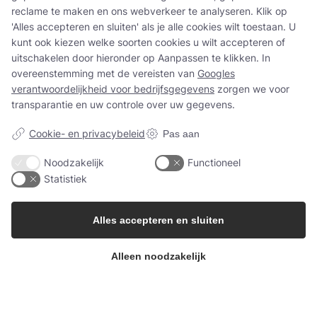
certificering
- een belangrijke stap in ons
reclame te maken en ons webverkeer te analyseren. Klik op
werk op het gebied van kwaliteit,
'Alles accepteren en sluiten' als je alle cookies wilt toestaan. U
traceerbaarheid en voedselveiligheid.
kunt ook kiezen welke soorten cookies u wilt accepteren of
uitschakelen door hieronder op Aanpassen te klikken. In
overeenstemming met de vereisten van
Googles
verantwoordelijkheid voor bedrijfsgegevens
zorgen we voor
transparantie en uw controle over uw gegevens.
Cookie- en privacybeleid
Pas aan
Noodzakelijk
Functioneel
Statistiek
Alles accepteren en sluiten
Alleen noodzakelijk
Neem vandaag nog
contact met ons op