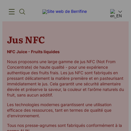
Jus NFC
Produits
L'innovation
NFC Juice - Fruits liquides
Nous proposons une large gamme de jus NFC (Not From
Chaîne
Concentrate) de haute qualité - pour une expérience
authentique des fruits frais. Les jus NFC sont fabriqués en
d'approvisionnement
pressant délicatement la matière première et en pasteurisant
immédiatement le jus. Cela garantit une sécurité alimentaire
Notre histoire
élevée et préserve la saveur, la couleur et l'arôme naturels du
fruit, sans aucun additif.
Les technologies modernes garantissent une utilisation
efficace des ressources, tant en termes de qualité que
d'environnement.
(+45) 57 67 50 05
info@berrifine.com
Tous nos presse-agrumes sont fabriqués conformément à la
norme AIJN.