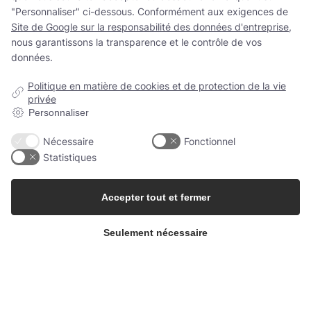
"Personnaliser" ci-dessous. Conformément aux exigences de
Site de Google sur la responsabilité des données d'entreprise
,
nous garantissons la transparence et le contrôle de vos
données.
Politique en matière de cookies et de protection de la vie
privée
Contactez nous
Personnaliser
info@berrifine.com
Nécessaire
Fonctionnel
Statistiques
(+45) 57 67 50 05
Accepter tout et fermer
L'entreprise
Seulement nécessaire
Berrifine A/S
Kærup Allé 2
4100 Ringsted, Danemark
Danemark