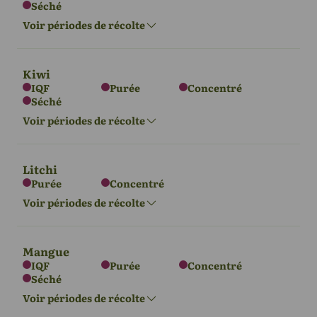
Séché
Asie
Afrique
Amérique du
Nord
Voir périodes de récolte
Mai - Nov
Juillet - décembre
Août - octobre
Kiwi
IQF
Purée
Concentré
Séché
L'Europe
Asie
Afrique
Amérique du
Océanie
Sud
Voir périodes de récolte
Sept - Nov
Sept - Nov
Août - décembre
Sept - Nov
Fév - Mai
Litchi
Purée
Concentré
Amérique du
L'Europe
Asie
Afrique
Voir périodes de récolte
Nord
Oct - Déc
Sept - Nov
Sept - Nov
Sept - Déc
Mangue
IQF
Purée
Concentré
Séché
L'Europe
Asie
Afrique
Amérique du
Amérique du
Océanie
Voir périodes de récolte
Nord
Sud
Juin - Juillet
Mai - juillet
Nov - Jan
Mars - mai