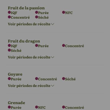
Fruit de la passion
IQF
Purée
NFC
Concentré
Séché
L'Europe
Asie
Afrique
Voir périodes de récolte
Août - octobre
Juillet - septembre
Juillet - septembre
Fruit du dragon
IQF
Purée
Concentré
Amérique du
Amérique du
Océanie
Séché
Asie
Afrique
Amérique du
Nord
Sud
Sud
Fév - Avr
Voir périodes de récolte
Janv. - Avr.
Mars - octobre
Août - octobre
Fév - Avr
Oct - Avr
Goyave
Purée
Concentré
Séché
Asie
Amérique du
Voir périodes de récolte
Océanie
Sud
Mai - Oct
Mars - octobre
Oct - Avr
Grenade
Purée
NFC
Concentré