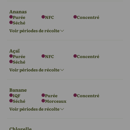
Ananas
Purée
NFC
Concentré
Séché
Afrique
Amérique du
Sud
Voir périodes de récolte
Nov - Fév
Avril - août
Açaï
Purée
NFC
Concentré
Séché
Asie
Afrique
Amérique du
Sud
Voir périodes de récolte
Mars - septembre
Mars - octobre
Mars - septembre
Banane
IQF
Purée
Concentré
Séché
Morceaux
Amérique du
Sud
Voir périodes de récolte
Juillet - décembre
Chlorelle