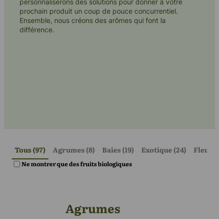
personnaliserons des solutions pour donner à votre
prochain produit un coup de pouce concurrentiel.
Ensemble, nous créons des arômes qui font la
Contactez nous
différence.
Tous (97)
 Agrumes (8)
 Baies (19)
 Exotique (24)
 Fleurs 
Ne montrer que des fruits biologiques
Agrumes