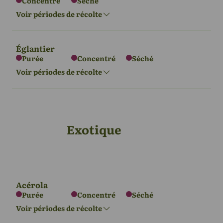
Concentré
Séché
L'Europe
Amérique du
Amérique du
Océanie
Voir périodes de récolte
Nord
Sud
Sept - Nov
Jan - Mar
Juillet - septembre
Jan - Mar
Églantier
Purée
Concentré
Séché
L'Europe
Voir périodes de récolte
Août - septembre
Exotique
L'Europe
Sept - Oct
Acérola
Purée
Concentré
Séché
Voir périodes de récolte