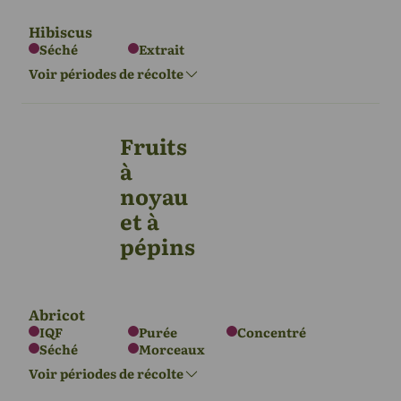
Hibiscus
Séché
Extrait
L'Europe
Voir périodes de récolte
Juin - Juin
Fruits
à
Asie
Afrique
Amérique du
Sud
noyau
Sept - Jan
Oct - Fév
Nov - Fév
et à
pépins
Abricot
IQF
Purée
Concentré
Séché
Morceaux
Voir périodes de récolte