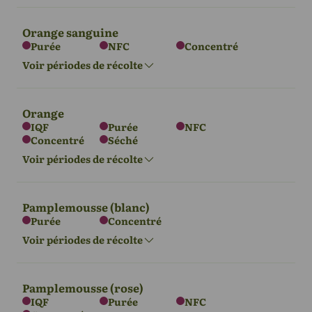
Orange sanguine
Purée
NFC
Concentré
L'Europe
Asie
Afrique
Voir périodes de récolte
Amérique du
Sud
Nov - Mar
Nov - Mar
Juin - Sept
Sept - Déc
Orange
IQF
Purée
NFC
Concentré
Séché
L'Europe
Asie
Afrique
Amérique du
Voir périodes de récolte
Sud
Déc - Mars
Déc - Mars
Juin - Sept
Oct - Déc
Pamplemousse (blanc)
Purée
Concentré
Amérique du
Amérique du
L'Europe
Asie
Afrique
Voir périodes de récolte
Nord
Sud
Nov - Mar
Nov - Mar
Juin - Sept
Déc - Mai
Sept - Déc
Pamplemousse (rose)
IQF
Purée
NFC