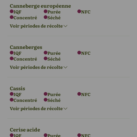
Canneberge européenne
IQF
Purée
NFC
Concentré
Séché
L'Europe
Asie
Voir périodes de récolte
Juillet - août
Juin - Août
Canneberges
IQF
Purée
NFC
Concentré
Séché
L'Europe
Voir périodes de récolte
Sept - Nov
Cassis
IQF
Purée
NFC
Concentré
Séché
L'Europe
Asie
Amérique du
Nord
Voir périodes de récolte
Sept - Nov
Sept - Nov
Sept - Nov
Cerise acide
IQF
Purée
NFC