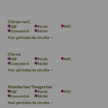
Citron vert
IQF
Purée
NFC
Concentré
Séché
Voir périodes de récolte
Citron
IQF
Purée
NFC
Concentré
Séché
L'Europe
Asie
Amérique du
Sud
Voir périodes de récolte
Déc - Mars
Déc - Mars
Sept - Déc
Mandarine/Tangerine
IQF
Purée
NFC
Concentré
Séché
L'Europe
Asie
Amérique du
Nord
Voir périodes de récolte
Déc - Mars
Déc - Mars
Janv - Déc