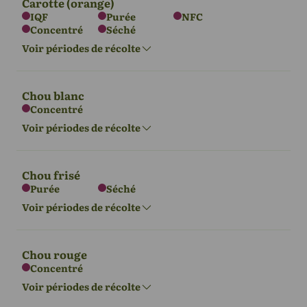
Carotte (orange)
IQF
Purée
NFC
Concentré
Séché
L'Europe
Asie
Amérique du
Nord
Voir périodes de récolte
Juin - Oct
Sept - Nov
Juin - Oct
Chou blanc
Concentré
L'Europe
Asie
Amérique du
Voir périodes de récolte
Nord
Juin - Oct
Sept - Nov
Juin - Oct
Chou frisé
Purée
Séché
L'Europe
Asie
Amérique du
Voir périodes de récolte
Nord
Sept - Mar
Oct - Mars
Sept - Mar
Chou rouge
Concentré
L'Europe
Asie
Amérique du
Voir périodes de récolte
Nord
Amérique du
Océanie
Sept - Mar
Oct - Mars