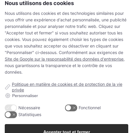
Nous utilisons des cookies
Nord
Voir périodes de récolte
Amérique du
Juillet - septembre
Juin - Août
Sud
Juillet - septembre
Nous utilisons des cookies et des technologies similaires pour
Mars - Août
vous offrir une expérience d'achat personnalisée, une publicité
Panais
personnalisée et pour analyser notre trafic web. Cliquez sur
Purée
Concentré
"Accepter tout et fermer" si vous souhaitez autoriser tous les
L'Europe
Asie
Amérique du
cookies. Vous pouvez également choisir les types de cookies
Voir périodes de récolte
Océanie
Nord
que vous souhaitez accepter ou désactiver en cliquant sur
Juillet - septembre
Janv - Déc
Mars - octobre
Juillet - septembre
"Personnaliser" ci-dessous. Conformément aux exigences de
Site de Google sur la responsabilité des données d'entreprise
,
Patate douce
nous garantissons la transparence et le contrôle de vos
Purée
données.
L'Europe
Asie
Amérique du
Voir périodes de récolte
Nord
Amérique du
Océanie
Sept - Mar
Oct - Mars
Politique en matière de cookies et de protection de la vie
Sud
Oct - Avr
Janv - Déc
privée
Janv - Déc
Persil
Personnaliser
Purée
Concentré
L'Europe
Asie
Amérique du
Nécessaire
Fonctionnel
Voir périodes de récolte
Nord
Statistiques
Amérique du
Océanie
Sept - Déc
Oct - Mars
Sud
Sept - Déc
Mai - Oct
Mai - Oct
Poireau
Accepter tout et fermer