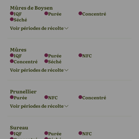
Mûres de Boysen
IQF
Purée
Concentré
Amérique du
Amérique du
Océanie
Séché
L'Europe
Amérique du
Nord
Sud
Nord
Jan - Mar
Voir périodes de récolte
Juillet - septembre
Juillet - août
Jan - Mar
Juillet - août
Mûres
IQF
Purée
NFC
Concentré
Séché
Amérique du
Océanie
Sud
Voir périodes de récolte
Déc - Jan
Janv - Fév
Prunellier
Purée
NFC
Concentré
L'Europe
Asie
Afrique
Voir périodes de récolte
Août - septembre
Août - septembre
Juillet - octobre
Sureau
IQF
Purée
NFC