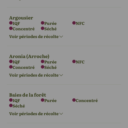
Argousier
IQF
Purée
NFC
Concentré
Séché
L'Europe
Asie
Voir périodes de récolte
Août - octobre
Août - octobre
Aronia (Arroche)
IQF
Purée
NFC
Concentré
Séché
L'Europe
Voir périodes de récolte
Sept - Oct
Baies de la forêt
IQF
Purée
Concentré
Séché
L'Europe
Amérique du
Nord
Voir périodes de récolte
Août - septembre
Août - septembre