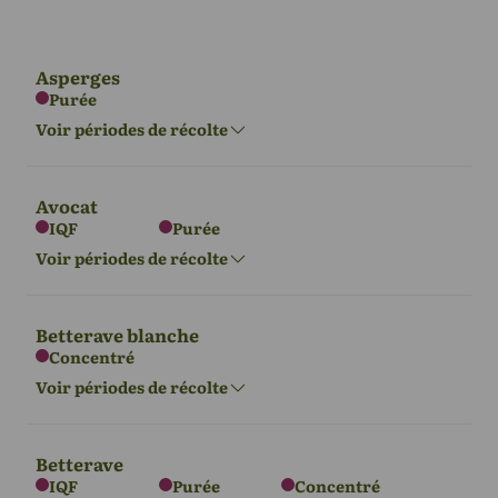
Août - octobre
Fév - Avr
Asperges
Amérique du
Amérique du
Océanie
Purée
Nord
Sud
Fév - Avr
Voir périodes de récolte
Août - octobre
Fév - Avr
Avocat
IQF
Purée
L'Europe
Asie
Océanie
Voir périodes de récolte
Avril - juin
Mars - mai
Sept - Nov
Betterave blanche
Concentré
L'Europe
Asie
Afrique
Voir périodes de récolte
Oct - Avr
Juin - Oct
Avril - septembre
Betterave
IQF
Purée
Concentré