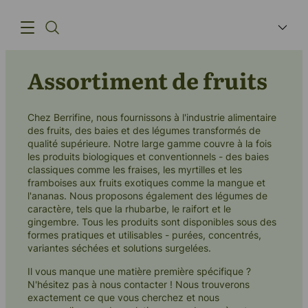
Assortiment de fruits
Produits
Chez Berrifine, nous fournissons à l'industrie alimentaire
L'innovation
des fruits, des baies et des légumes transformés de
qualité supérieure. Notre large gamme couvre à la fois
Chaîne
les produits biologiques et conventionnels - des baies
classiques comme les fraises, les myrtilles et les
d'approvisionnement
framboises aux fruits exotiques comme la mangue et
l'ananas. Nous proposons également des légumes de
Notre histoire
caractère, tels que la rhubarbe, le raifort et le
gingembre. Tous les produits sont disponibles sous des
formes pratiques et utilisables - purées, concentrés,
variantes séchées et solutions surgelées.
Il vous manque une matière première spécifique ?
(+45) 57 67 50 05
N'hésitez pas à nous contacter ! Nous trouverons
info@berrifine.com
exactement ce que vous cherchez et nous