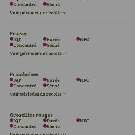
Concentré
Séché
L'Europe
Asie
Amérique du
Sud
Voir périodes de récolte
Juil - Juil
Juil - Juil
Mai - Avril
Fraises
IQF
Purée
NFC
Concentré
Séché
L'Europe
Amérique du
Nord
Voir périodes de récolte
Juin - Juillet
Juin - Juillet
Framboises
IQF
Purée
NFC
Concentré
Séché
L'Europe
Asie
Afrique
Voir périodes de récolte
Mai - juillet
Avril - juin
Mars - Juin
Groseilles rouges
IQF
Purée
NFC
Amérique du
Concentré
Séché
L'Europe
Asie
Amérique du
Sud
Nord
Voir périodes de récolte