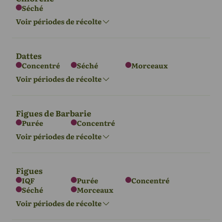
Séché
Asie
Afrique
Amérique du
Voir périodes de récolte
Sud
Juin - Déc
Mai - Oct
Mars - septembre
Dattes
Concentré
Séché
Morceaux
Asie
Voir périodes de récolte
Océanie
Janv - Déc
Avril - septembre
Figues de Barbarie
Purée
Concentré
Asie
Afrique
Voir périodes de récolte
Sept - Déc
Sept - Déc
Figues
IQF
Purée
Concentré
Séché
Morceaux
Asie
Amérique du
Océanie
Sud
Voir périodes de récolte
Sept - Nov
Mars - mai
Mars - mai