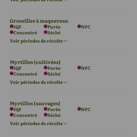
Juin - Sept
Juillet - septembre
Sept - Déc
Juin - Sept
Groseilles à maquereau
IQF
Purée
NFC
Concentré
Séché
L'Europe
Asie
Voir périodes de récolte
Juillet - août
Juillet - août
Myrtilles (cultivées)
IQF
Purée
NFC
Concentré
Séché
L'Europe
Asie
Voir périodes de récolte
Juin - Juillet
Juin - Juillet
Myrtilles (sauvages)
IQF
Purée
NFC
Concentré
Séché
L'Europe
Asie
Afrique
Voir périodes de récolte
Juillet - septembre
Juillet - août
Juillet - août