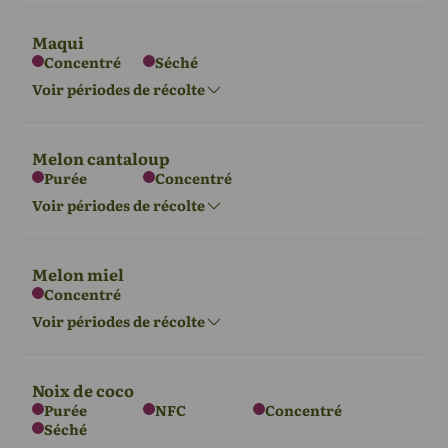
Oct - Déc
Mars - mai
Maqui
Concentré
Séché
Amérique du
Amérique du
Océanie
Asie
Afrique
Amérique du
Voir périodes de récolte
Nord
Sud
Nord
Nov - Déc
Mars - juillet
Nov - Avr
Juin - Juillet
Nov - Déc
Mai - Août
Melon cantaloup
Purée
Concentré
Amérique du
Voir périodes de récolte
Sud
Amérique du
Océanie
Sud
Déc - Mars
Oct - Mars
Oct - Mars
Melon miel
Concentré
L'Europe
Asie
Afrique
Voir périodes de récolte
Juin - Sept
Mai - Août
Déc - Mars
Noix de coco
Purée
NFC
Concentré
Séché
L'Europe
Asie
Afrique
Amérique du
Amérique du
Océanie