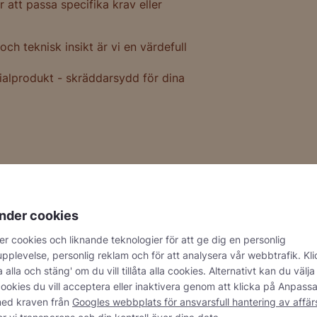
 att passa specifika krav eller
ch teknisk insikt är vi en värdefull
ecialprodukt - skräddarsydd för dina
nder cookies
r cookies och liknande teknologier för att ge dig en personlig
pplevelse, personlig reklam och för att analysera vår webbtrafik. Kl
 använder
Förpackning
 alla och stäng' om du vill tillåta alla cookies. Alternativt kan du välja
ookies du vill acceptera eller inaktivera genom att klicka på Anpassa
rodukter
Minst 3.000 kg för flytand
med kraven från
Googles webbplats för ansvarsfull hantering av affä