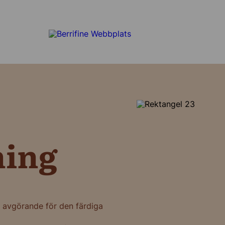
ing
edjan
e
är avgörande för den färdiga