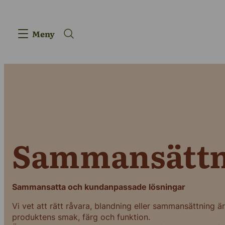
Meny
Produkter
Sammansättn
Innovation
Leverantörsk
Sammansatta och kundanpassade lösningar
Vår berättels
Vi vet att rätt råvara, blandning eller sammansättning 
produktens smak, färg och funktion.