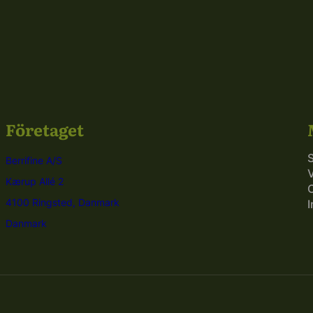
Företaget
Berrifine A/S
V
Kærup Allé 2
C
4100 Ringsted, Danmark
I
Danmark