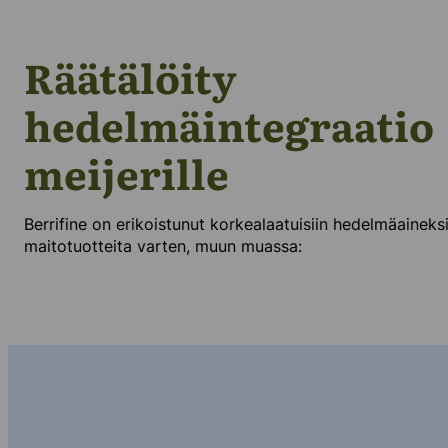
Räätälöity
hedelmäintegraatio
meijerille
Berrifine on erikoistunut korkealaatuisiin hedelmäaineks
maitotuotteita varten, muun muassa: