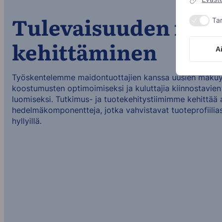
Tulevaisuuden meij
Tar
kehittäminen
A
Työskentelemme maidontuottajien kanssa uusien makuyh
koostumusten optimoimiseksi ja kuluttajia kiinnostavien 
luomiseksi. Tutkimus- ja tuotekehitystiimimme kehittää a
hedelmäkomponentteja, jotka vahvistavat tuoteprofiilias
hyllyillä.