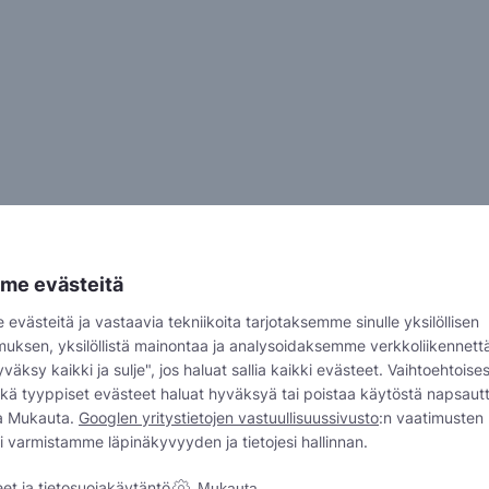
me evästeitä
västeitä ja vastaavia tekniikoita tarjotaksemme sinulle yksilöllisen
uksen, yksilöllistä mainontaa ja analysoidaksemme verkkoliikennet
yväksy kaikki ja sulje", jos haluat sallia kaikki evästeet. Vaihtoehtoises
inkä tyyppiset evästeet haluat hyväksyä tai poistaa käytöstä napsaut
aa Mukauta.
Googlen yritystietojen vastuullisuussivusto
:n vaatimusten
i varmistamme läpinäkyvyyden ja tietojesi hallinnan.
et ja tietosuojakäytäntö
Mukauta