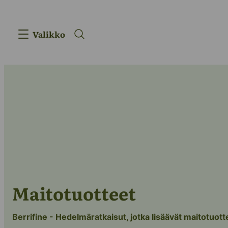
Valikko
Maitotuotteet
Tuotteet
Innovaatio
Berrifine - Hedelmäratkaisut, jotka lisäävät maitotuot