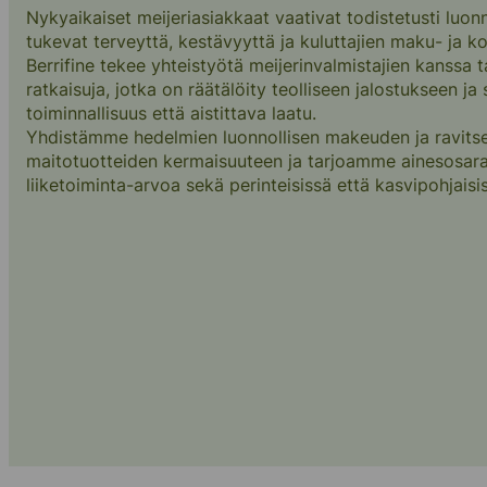
Nykyaikaiset meijeriasiakkaat vaativat todistetusti luonno
Toimitusketju
tukevat terveyttä, kestävyyttä ja kuluttajien maku- ja 
Berrifine tekee yhteistyötä meijerinvalmistajien kanssa
ratkaisuja, jotka on räätälöity teolliseen jalostukseen j
Tarinamme
toiminnallisuus että aistittava laatu.
Yhdistämme hedelmien luonnollisen makeuden ja ravitsem
maitotuotteiden kermaisuuteen ja tarjoamme ainesosarat
liiketoiminta-arvoa sekä perinteisissä että kasvipohjaisi
(+45) 57 67 50 05
info@berrifine.com