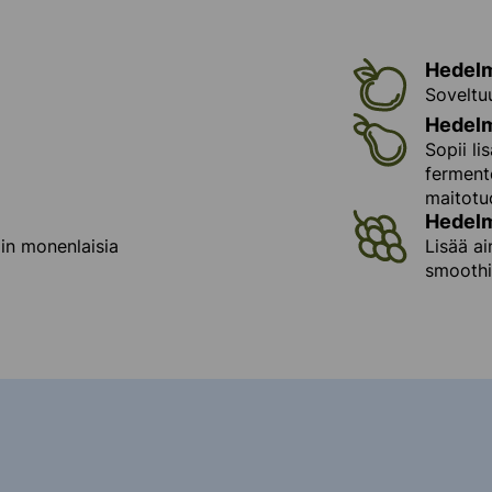
Hedelm
Soveltuu
Hedelm
Sopii li
fermento
maitotuo
Hedelm
iin monenlaisia
Lisää ai
smoothie