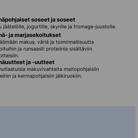
äpohjaiset soseet ja soseet
 jäätelölle, jogurtille, skyrille ja fromage-juustolle.
ä- ja marjasekoitukset
säämään makua, väriä ja toiminnallisuutta
ituihin ja runsaasti proteiinia sisältäviin
tteisiin.
äuutteet ja -uutteet
nutlaatuisia makuvivahteita maitopohjaisiin
ihin ja kermapohjaisiin jälkiruokiin.