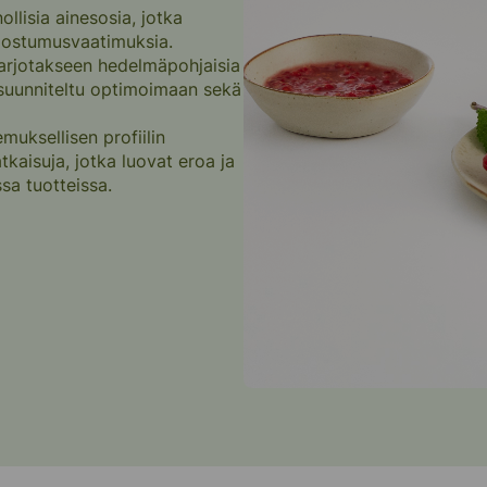
llisia ainesosia, jotka
koostumusvaatimuksia.
 tarjotakseen hedelmäpohjaisia
a suunniteltu optimoimaan sekä
uksellisen profiilin
kaisuja, jotka luovat eroa ja
ssa tuotteissa.