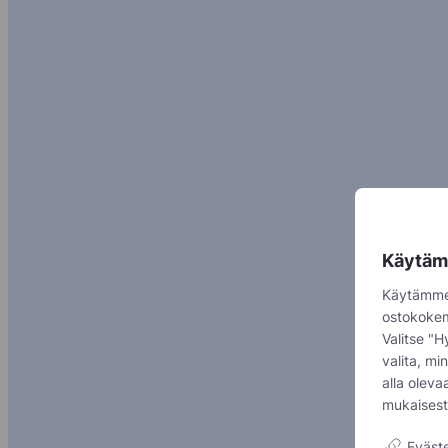
Käytäm
Käytämme e
ostokokem
Valitse "H
valita, m
alla olev
mukaisest
Eväste