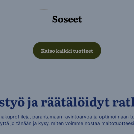
Soseet
Katso kaikki tuotteet
styö ja räätälöidyt rat
kuprofiileja, parantamaan ravintoarvoa ja optimoimaan tuot
yttä jo tänään ja kysy, miten voimme nostaa maitotuotteesi 