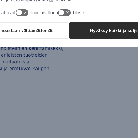
erin
vittavat
Toiminnallinen
Tilastot
inoastaan välttämättömät
Hyväksy kaikki ja sulje
distelmien kehittämiseksi,
erilaisten tuotteiden
inutlaatuisia
i ja erottuvat kaupan