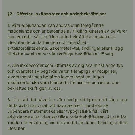
Kontakta oss
§2 - Offerter, inköpsorder och orderbekräftelser
1. Våra erbjudanden kan ändras utan föregående
meddelande och är beroende av tillgängligheten av de varor
som erbjuds. Vår skriftliga orderbekräftelse bestämmer
uteslutande omfattningen och innehållet i
avtalsförpliktelserna. Säkerhetsavtal, ändringar eller tillägg
till detta avtal kräver vår skriftliga bekräftelse i förväg.
2. Alla inköpsorder som utfärdas av dig ska minst ange typ
och kvantitet av begärda varor, tillämpliga enhetspriser,
leveransplats och begärda leveransdatum. Ingen
inköpsorder ska vara bindande för oss om och innan den
bekräftas skriftligen av oss.
3. Utan att det påverkar våra övriga rättigheter att säga upp
detta avtal har vi rätt att häva avtalet i händelse av
uppenbara matematiska eller typografiska fel i vårt
erbjudande eller i den skriftliga orderbekräftelsen. All rätt för
kunden till ersättning vid utövandet av denna hävningsrätt är
utesluten.