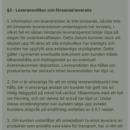
§3 - Leveransvillkor och försenad leverans
1. Information om leveranstider är inte bindande, såvida inte
ett bindande leveransdatum undantagsvis har avtalats, i
vilket fall en sådan bindande leveransperiod börjar löpa på
dagen för orderbekräftelsen. Detta datum kommer dock att
skjutas upp till dess att alla avtalsvillkor har klarlagts och
kunden har uppfyllt sina avtalsenliga skyldigheter. Detta
gäller i synnerhet eventuella dokument som kunden måste
tillhandahålla och mottagandet av en eventuell
överenskommen deposition. Leveranstiden ska hållas om
produkterna har skickats innan leveranstiden har löpt ut.
2. Om vi är ansvariga för att en rimlig leveranstidpunkt inte
hålls, blir vi ansvariga endast om kunden har gett oss en
rimlig tilläggstid på minst två veckor, tillsammans med ett hot
om hävning, och om denna tid också har löpt ut. Under
dessa omständigheter kan kunden säga upp avtalet.
Kundens anspråk på ersättning omfattas av § 8.1 nedan.
3. Om kunden underlåter att omedelbart ta emot leverans av
produkter som anmälts vara klara för transport, har vi rätt att