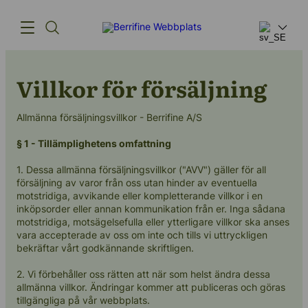
Villkor för försäljning
Produkter
Allmänna försäljningsvillkor - Berrifine A/S
Innovation
§ 1 - Tillämplighetens omfattning
Leverantörskedjan
1. Dessa allmänna försäljningsvillkor ("AVV") gäller för all
Vår berättelse
försäljning av varor från oss utan hinder av eventuella
motstridiga, avvikande eller kompletterande villkor i en
inköpsorder eller annan kommunikation från er. Inga sådana
motstridiga, motsägelsefulla eller ytterligare villkor ska anses
vara accepterade av oss om inte och tills vi uttryckligen
bekräftar vårt godkännande skriftligen.
(+45) 57 67 50 05
info@berrifine.com
2. Vi förbehåller oss rätten att när som helst ändra dessa
allmänna villkor. Ändringar kommer att publiceras och göras
tillgängliga på vår webbplats.