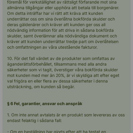
föremål för verkställighet av rättsligt förfarande mot sina
allmänna tillgångar eller upphöra att betala till borgenärer.
Om detta inträffar har vi rätt att kräva att kunden
underrättar oss om sina överlåtna bokförda skulder och
deras gäldenärer och kräver att kunden ger oss all
nödvändig information för att driva in sådana bokförda
skulder, samt överlämnar alla nödvändiga dokument och
kräver att kunden underrättar tredje part om överlåtelsen
och omfattningen av våra utestående fakturor.
10. För det fall värdet av de produkter som omfattas av
äganderättsförbehållet, tillsammans med alla andra
säkerheter som vi tagit, överstiger våra bokförda skulder
mot kunden med mer än 20%, är vi skyldiga att efter eget
val frigöra en eller flera av dessa säkerheter i denna
utsträckning, om kunden så begär.
§ 6 Fel, garantier, ansvar och anspråk
1. Om inte annat avtalats är en produkt som levereras av oss
endast felaktig i sådana fall:
- Om en beställning har gjorts efter att ha testat en