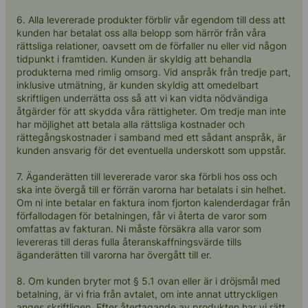
6. Alla levererade produkter förblir vår egendom till dess att
kunden har betalat oss alla belopp som härrör från våra
rättsliga relationer, oavsett om de förfaller nu eller vid någon
tidpunkt i framtiden. Kunden är skyldig att behandla
produkterna med rimlig omsorg. Vid anspråk från tredje part,
inklusive utmätning, är kunden skyldig att omedelbart
skriftligen underrätta oss så att vi kan vidta nödvändiga
åtgärder för att skydda våra rättigheter. Om tredje man inte
har möjlighet att betala alla rättsliga kostnader och
rättegångskostnader i samband med ett sådant anspråk, är
kunden ansvarig för det eventuella underskott som uppstår.
7. Äganderätten till levererade varor ska förbli hos oss och
ska inte övergå till er förrän varorna har betalats i sin helhet.
Om ni inte betalar en faktura inom fjorton kalenderdagar från
förfallodagen för betalningen, får vi återta de varor som
omfattas av fakturan. Ni måste försäkra alla varor som
levereras till deras fulla återanskaffningsvärde tills
äganderätten till varorna har övergått till er.
8. Om kunden bryter mot § 5.1 ovan eller är i dröjsmål med
betalning, är vi fria från avtalet, om inte annat uttryckligen
anges skriftligen. Efter återtagande av produkten har vi rätt