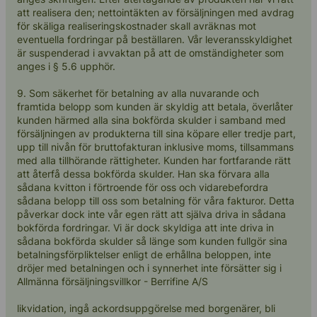
att realisera den; nettointäkten av försäljningen med avdrag
för skäliga realiseringskostnader skall avräknas mot
eventuella fordringar på beställaren. Vår leveransskyldighet
är suspenderad i avvaktan på att de omständigheter som
anges i § 5.6 upphör.
9. Som säkerhet för betalning av alla nuvarande och
framtida belopp som kunden är skyldig att betala, överlåter
kunden härmed alla sina bokförda skulder i samband med
försäljningen av produkterna till sina köpare eller tredje part,
upp till nivån för bruttofakturan inklusive moms, tillsammans
med alla tillhörande rättigheter. Kunden har fortfarande rätt
att återfå dessa bokförda skulder. Han ska förvara alla
sådana kvitton i förtroende för oss och vidarebefordra
sådana belopp till oss som betalning för våra fakturor. Detta
påverkar dock inte vår egen rätt att själva driva in sådana
bokförda fordringar. Vi är dock skyldiga att inte driva in
sådana bokförda skulder så länge som kunden fullgör sina
betalningsförpliktelser enligt de erhållna beloppen, inte
dröjer med betalningen och i synnerhet inte försätter sig i
Allmänna försäljningsvillkor - Berrifine A/S
likvidation, ingå ackordsuppgörelse med borgenärer, bli