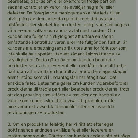
bearbetas, packas om eller överförs till tredje part om
sådana kontroller av varor inte avslöjar några fel eller
defekter. De föregående meningarna ska inte leda till en
utvidgning av den avsedda garantin och det avtalade
tillståndet eller skicket för produkten, enligt vad som anges i
våra leveransvillkor och andra avtal med kunden. Om
kunden inte fullgör sin skyldighet att utföra en sådan
omfattande kontroll av varan eller inte fullgör den fullt ut, är
kundens alla ersättningsanspråk uteslutna för förluster som
inte skulle ha uppstått utan ett sådant åsidosättande av
skyldigheten. Detta gäller även om kunden bearbetar
produkter som vi har levererat eller överlåter dem till tredje
part utan att invänta en kontroll av produktens egenskaper
eller tillstånd som vi i undantagsfall har åtagit oss i det
enskilda fallet. Detsamma gäller om kunden vidarebefordrar
produkterna till tredje part eller bearbetar produkterna, trots
att den provning som utförts av oss eller den kontroll av
varan som kunden ska utföra visar att produkten inte
motsvarar det avsedda ändamålet eller den avsedda
användningen av produkten.
3. Om en produkt är felaktig har vi rätt att efter eget
gottfinnande antingen avhjälpa felet eller leverera en
ersättningsprodukt. Därefter har kunden endast rätt att säga