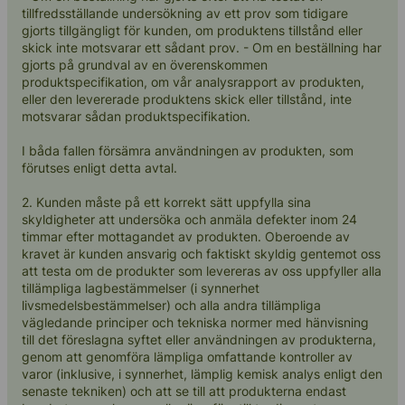
tillfredsställande undersökning av ett prov som tidigare
gjorts tillgängligt för kunden, om produktens tillstånd eller
skick inte motsvarar ett sådant prov. - Om en beställning har
gjorts på grundval av en överenskommen
produktspecifikation, om vår analysrapport av produkten,
eller den levererade produktens skick eller tillstånd, inte
motsvarar sådan produktspecifikation.
I båda fallen försämra användningen av produkten, som
förutses enligt detta avtal.
2. Kunden måste på ett korrekt sätt uppfylla sina
skyldigheter att undersöka och anmäla defekter inom 24
timmar efter mottagandet av produkten. Oberoende av
kravet är kunden ansvarig och faktiskt skyldig gentemot oss
att testa om de produkter som levereras av oss uppfyller alla
tillämpliga lagbestämmelser (i synnerhet
livsmedelsbestämmelser) och alla andra tillämpliga
vägledande principer och tekniska normer med hänvisning
till det föreslagna syftet eller användningen av produkterna,
genom att genomföra lämpliga omfattande kontroller av
varor (inklusive, i synnerhet, lämplig kemisk analys enligt den
senaste tekniken) och att se till att produkterna endast