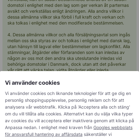
domstol i enlighet med den lag som ger verkan åt parternas
avsikt och verkställas enligt ändringen. Alla andra villkor i
dessa allmänna villkor ska förbli i full kraft och verkan och
ska tolkas i enlighet med den modifierade bestämmelsen.
4. Dessa allmänna villkor och alla försäljningsavtal som ingås
mellan oss ska styras av och tolkas i enlighet med dansk lag,
utan hänsyn till lagval eller bestämmelser om lagkonflikt. Alla
stämningar, åtgärder eller förfaranden som kan inledas av
någon av oss mot den andra ska uteslutande inledas vid
behöriga domstolar i Danmark, dock utan att det påverkar
vår rätt att väcka talan, vidta åtgärder eller inleda
förfaranden i någon annan domstol som skulle ha jurisdiktion
om denna bestämmelse inte hade införlivats i dessa allmänna
Vi använder cookies
villkor.
Vi använder cookies och liknande teknologier för att ge dig en
personlig shoppingupplevelse, personlig reklam och för att
§ 8 Force Majeure
analysera vår webbtrafik. Klicka på 'Acceptera alla och stäng'
om du vill tillåta alla cookies. Alternativt kan du välja vilka typer
1. Om vi är förhindrade att leverera på grund av force
av cookies du vill acceptera eller inaktivera genom att klicka på
majeure, t.ex. krig, skall leveransdatumet automatiskt
Anpassa nedan. I enlighet med kraven från
Googles webbplats
förlängas med den tid som force majeure påverkar
för ansvarsfull hantering av affärsdata
säkerställer vi
utförandet, tillsammans med en rimlig tilläggsperiod. Force