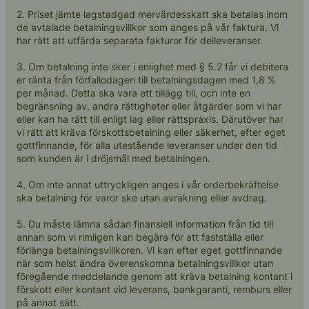
2. Priset jämte lagstadgad mervärdesskatt ska betalas inom
de avtalade betalningsvillkor som anges på vår faktura. Vi
har rätt att utfärda separata fakturor för delleveranser.
3. Om betalning inte sker i enlighet med § 5.2 får vi debitera
er ränta från förfallodagen till betalningsdagen med 1,8 %
per månad. Detta ska vara ett tillägg till, och inte en
begränsning av, andra rättigheter eller åtgärder som vi har
eller kan ha rätt till enligt lag eller rättspraxis. Därutöver har
vi rätt att kräva förskottsbetalning eller säkerhet, efter eget
gottfinnande, för alla utestående leveranser under den tid
som kunden är i dröjsmål med betalningen.
4. Om inte annat uttryckligen anges i vår orderbekräftelse
ska betalning för varor ske utan avräkning eller avdrag.
5. Du måste lämna sådan finansiell information från tid till
annan som vi rimligen kan begära för att fastställa eller
förlänga betalningsvillkoren. Vi kan efter eget gottfinnande
när som helst ändra överenskomna betalningsvillkor utan
föregående meddelande genom att kräva betalning kontant i
förskott eller kontant vid leverans, bankgaranti, remburs eller
på annat sätt.