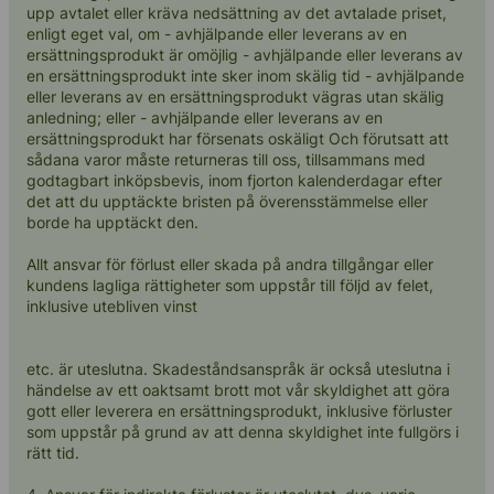
upp avtalet eller kräva nedsättning av det avtalade priset,
enligt eget val, om - avhjälpande eller leverans av en
ersättningsprodukt är omöjlig - avhjälpande eller leverans av
en ersättningsprodukt inte sker inom skälig tid - avhjälpande
eller leverans av en ersättningsprodukt vägras utan skälig
anledning; eller - avhjälpande eller leverans av en
ersättningsprodukt har försenats oskäligt Och förutsatt att
sådana varor måste returneras till oss, tillsammans med
godtagbart inköpsbevis, inom fjorton kalenderdagar efter
det att du upptäckte bristen på överensstämmelse eller
borde ha upptäckt den.
Allt ansvar för förlust eller skada på andra tillgångar eller
kundens lagliga rättigheter som uppstår till följd av felet,
inklusive utebliven vinst
etc. är uteslutna. Skadeståndsanspråk är också uteslutna i
händelse av ett oaktsamt brott mot vår skyldighet att göra
gott eller leverera en ersättningsprodukt, inklusive förluster
som uppstår på grund av att denna skyldighet inte fullgörs i
rätt tid.