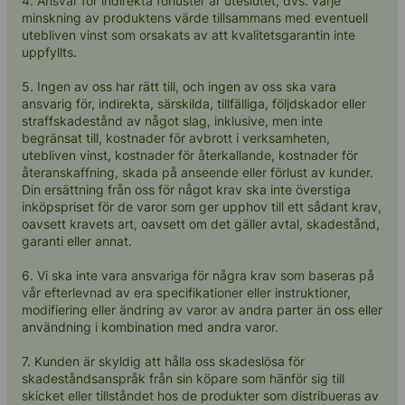
4. Ansvar för indirekta förluster är uteslutet, dvs. varje
minskning av produktens värde tillsammans med eventuell
utebliven vinst som orsakats av att kvalitetsgarantin inte
uppfyllts.
5. Ingen av oss har rätt till, och ingen av oss ska vara
ansvarig för, indirekta, särskilda, tillfälliga, följdskador eller
straffskadestånd av något slag, inklusive, men inte
begränsat till, kostnader för avbrott i verksamheten,
utebliven vinst, kostnader för återkallande, kostnader för
återanskaffning, skada på anseende eller förlust av kunder.
Din ersättning från oss för något krav ska inte överstiga
inköpspriset för de varor som ger upphov till ett sådant krav,
oavsett kravets art, oavsett om det gäller avtal, skadestånd,
garanti eller annat.
6. Vi ska inte vara ansvariga för några krav som baseras på
vår efterlevnad av era specifikationer eller instruktioner,
modifiering eller ändring av varor av andra parter än oss eller
användning i kombination med andra varor.
7. Kunden är skyldig att hålla oss skadeslösa för
skadeståndsanspråk från sin köpare som hänför sig till
skicket eller tillståndet hos de produkter som distribueras av