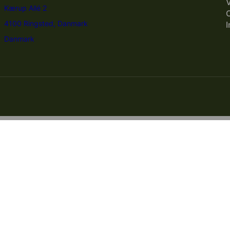
V
Kærup Allé 2
C
4100 Ringsted, Danmark
I
Danmark