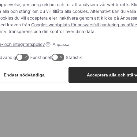
fryst
pplevelse, personlig reklam och för att analysera vår webbtrafik. Kl
Fat, ca 200 kg, kylda (asep
 alla och stäng' om du vill tillåta alla cookies. Alternativt kan du välja
eller frysta
ookies du vill acceptera eller inaktivera genom att klicka på Anpassa
ycker
med kraven från
Googles webbplats för ansvarsfull hantering av affä
Behållare
er vi transparens och din kontroll över dina data.
- och integritetspolicy
Anpassa
dvändig
Funktionell
Statistik
Endast nödvändiga
Acceptera alla och stän