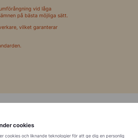
umförångning vid låga
sämnen på bästa möjliga sätt.
verkare, vilket garanterar
andarden.
 använder
Förpackning
nder cookies
BiB, 20 kg, kyld (aseptisk) 
r cookies och liknande teknologier för att ge dig en personlig