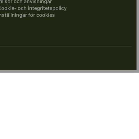
illkor och anvisningar
ookie- och integritetspolicy
nställningar för cookies