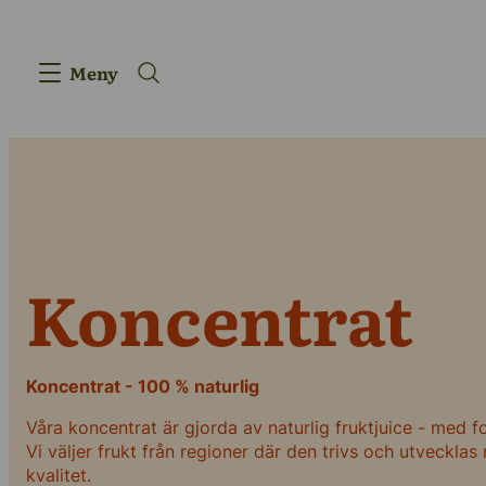
Meny
Produkter
Koncentrat
Innovation
Koncentrat - 100 % naturlig
Leverantörsk
Våra koncentrat är gjorda av naturlig fruktjuice - med f
Vår berättels
Vi väljer frukt från regioner där den trivs och utvecklas 
kvalitet.