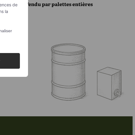
Vendu par palettes entières
gences de
ns la
aliser