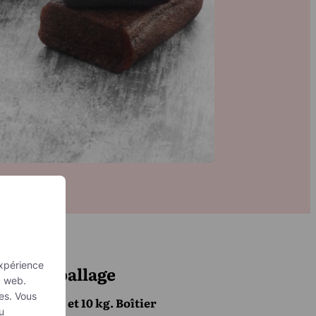
expérience
Emballage
c web.
ies. Vous
5 et 10 kg. Boîtier
u