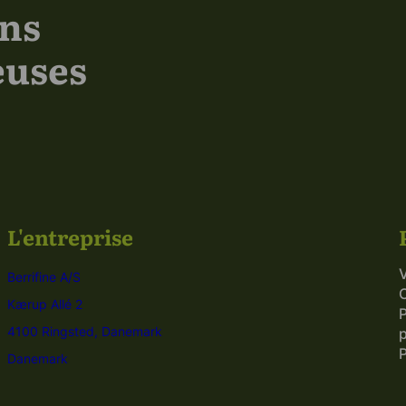
ons
euses
L'entreprise
V
Berrifine A/S
C
Kærup Allé 2
P
4100 Ringsted, Danemark
p
Danemark