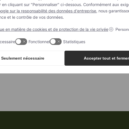
re ajouté
Barres/boules
r en cliquant sur "Personnaliser" ci-dessous. Conformément aux exi
ogle sur la responsabilité des données d'entreprise
, nous garantisso
ergènes
Confiserie
nce et le contrôle de vos données.
GM
Granola/muesli
que ou conventionnel
Est
que en matière de cookies et de protection de la vie privée
Personn
égétarien
Édulcorant naturel
cessaire
Fonctionnel
Statistiques
Seulement nécessaire
Accepter tout et fermer