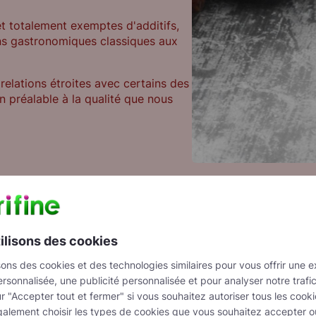
et totalement exemptes d'additifs,
ions gastronomiques classiques aux
elations étroites avec certains des
n préalable à la qualité que nous
ilisons des cookies
sons des cookies et des technologies similaires pour vous offrir une 
stiques
Comment l'utiliser
rsonnalisée, une publicité personnalisée et pour analyser notre trafi
r "Accepter tout et fermer" si vous souhaitez autoriser tous les cook
uit
Garniture de boulangerie
alement choisir les types de cookies que vous souhaitez accepter o