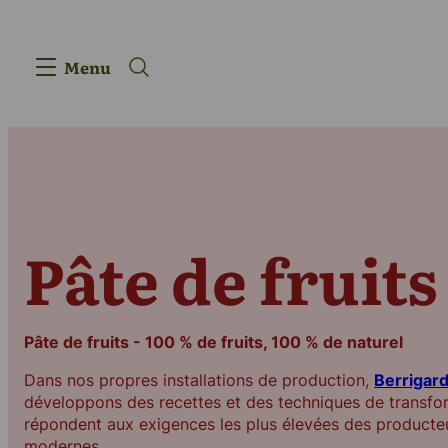
Menu
Produits
Pâte de fruits
L'innovation
Pâte de fruits - 100 % de fruits, 100 % de naturel
Chaîne d'app
Dans nos propres installations de production,
Berrigar
développons des recettes et des techniques de transfo
Notre histoire
répondent aux exigences les plus élevées des producte
modernes.