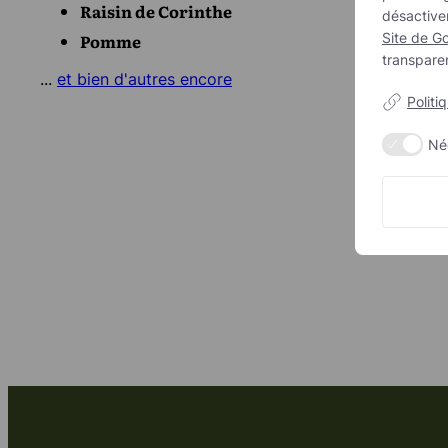
Raisin de Corinthe
Sans suc
désactive
Site de Go
Pomme
Sans all
transpare
NON-O
...
et bien d'autres encore
Biologi
Politi
Vegan/v
Né