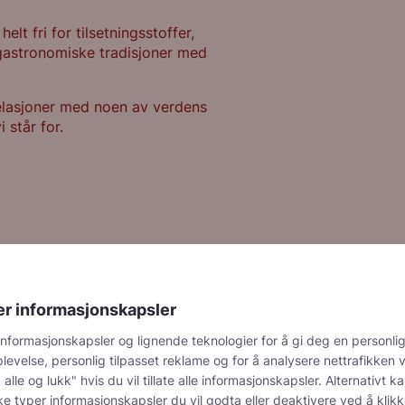
elt fri for tilsetningsstoffer,
 gastronomiske tradisjoner med
elasjoner med noen av verdens
 står for.
er informasjonskapsler
informasjonskapsler og lignende teknologier for å gi deg en personlig
egn
Hvordan bruke
evelse, personlig tilpasset reklame og for å analysere nettrafikken v
alle og lukk" hvis du vil tillate alle informasjonskapsler. Alternativt k
ukt
Bakerifyll
ke typer informasjonskapsler du vil godta eller deaktivere ved å klik