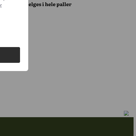
Selges i hele paller
r