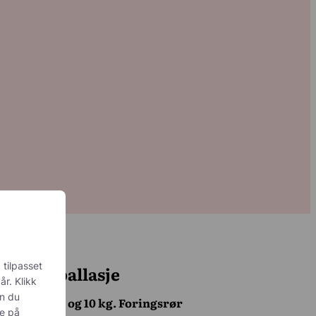
 tilpasset
Emballasje
år. Klikk
an du
5 og 10 kg. Foringsrør
ke på