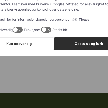
satt sukker
Stenger/kuler
edenfor. I samsvar med kravene i
Googles nettsted for ansvarlighet fo
llergener
Konfekt
ata
sikrer vi åpenhet og kontroll over dataene dine.
MO
Granola/müsli
gslinjer for informasjonskapsler og personvern
Tilpass
k eller konvensjonell
Er
dvendig
Funksjonell
Statistikk
/vegetarisk
Naturlig søtningsmiddel
Kun nødvendig
Godta alt og lukk