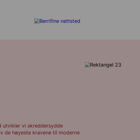
eden
d utvikler vi skreddersydde
lv de høyeste kravene til moderne