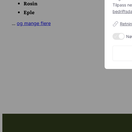
Rosin
Ikke til
Tilpass n
Eple
Ingen a
bedriftsd
IKKE-G
...
og mange flere
Retnin
Økologis
Nø
Vegansk