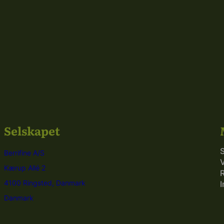
Selskapet
Berrifine A/S
V
Kærup Allé 2
R
4100 Ringsted, Danmark
I
Danmark