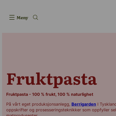
Meny
Produkter
Fruktpasta
Innovasjon
Forsyningskj
Fruktpasta - 100 % frukt, 100 % naturlighet
På vårt eget produksjonsanlegg,
Berrigarden
I Tysklan
Vår historie
oppskrifter og prosesseringsteknikker som oppfyller se
matprodusenter.