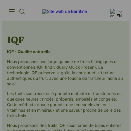
IQF
Produits
L'innovation
IQF - Qualité naturelle
Nous proposons une large gamme de fruits biologiques et
Chaîne
conventionnels IQF (Individually Quick Frozen). La
technologie IQF préserve le goût, la couleur et la texture
d'approvisionnement
authentiques du fruit, avec une touche de fraîcheur mûrie au
soleil.
Notre histoire
Les fruits sont récoltés à parfaite maturité et transformés en
quelques heures : rincés, préparés, emballés et congelés.
Cette méthode douce garantit une teneur élevée en
vitamines et en minéraux et une saveur proche de celle des
fruits frais.
(+45) 57 67 50 05
info@berrifine.com
Nous proposons des fruits IQF sous forme de baies entières
ou de petits morceaux, prêts à être utilisés dans toutes