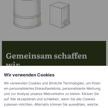
Gemeinsam schaffen
wir
fruchtbare Lösungen
Wir verwenden Cookies
Wir verwenden Cookies und ähnliche Technologien, um Ihnen
Kontakt
ein personalisiertes Einkaufserlebnis, personalisierte Werbung
und zur Analyse unseres Webverkehrs zu bieten. Klicken Sie
auf 'Alle akzeptieren und schließen', wenn Sie alle Cookies
zulassen möchten. Alternativ können Sie auswählen, welche