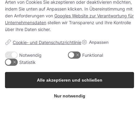
Arten von Cookies Sie akzeptieren oder deaktivieren möchten,
indem Sie unten auf Anpassen klicken. In Übereinstimmung mit
den Anforderungen von
Googles Website zur Verantwortung für
Unternehmensdaten
stellen wir Transparenz und Ihre Kontrolle
Kontakt
über Ihre Daten sicher.
info@berrifine.com
Cookie- und Datenschutzrichtlinie
Anpassen
(+45) 57 67 50 05
Notwendig
Funktional
Statistik
Das Unternehmen
Alle akzeptieren und schließen
Berrifine A/S
Kærup Allé 2
Nur notwendig
4100 Ringsted, Dänemark
Dänemark
Mehr Infos
Siehe Inspektionsbericht