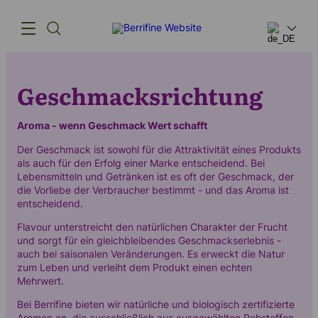
Geschmacksrichtung
Produkte
Innovation
Aroma - wenn Geschmack Wert schafft
Der Geschmack ist sowohl für die Attraktivität eines Produkts
Lieferkette
als auch für den Erfolg einer Marke entscheidend. Bei
Lebensmitteln und Getränken ist es oft der Geschmack, der
Unsere Geschichte
die Vorliebe der Verbraucher bestimmt - und das Aroma ist
entscheidend.
Flavour unterstreicht den natürlichen Charakter der Frucht
und sorgt für ein gleichbleibendes Geschmackserlebnis -
auch bei saisonalen Veränderungen. Es erweckt die Natur
(+45) 57 67 50 05
zum Leben und verleiht dem Produkt einen echten
info@berrifine.com
Mehrwert.
Bei Berrifine bieten wir natürliche und biologisch zertifizierte
Aromen an, die ausschließlich aus ausgewählten Rohstoffen