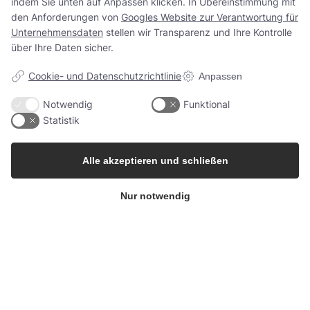
indem Sie unten auf Anpassen klicken. In Übereinstimmung mit
den Anforderungen von
Googles Website zur Verantwortung für
Unternehmensdaten
stellen wir Transparenz und Ihre Kontrolle
über Ihre Daten sicher.
Cookie- und Datenschutzrichtlinie
Anpassen
Kontakt
info@berrifine.com
Notwendig
Funktional
Statistik
(+45) 57 67 50 05
Alle akzeptieren und schließen
Das Unternehmen
Nur notwendig
Berrifine A/S
Kærup Allé 2
4100 Ringsted, Dänemark
Dänemark
Mehr Infos